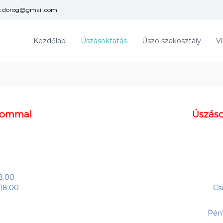
s.dorog@gmail.com
Kezdőlap
Úszásoktatás
Úszó szakosztály
Ví
alommal
Úszáso
18.00
 18.00
Cs
Pént