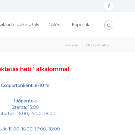
f
a
zilabda szakosztály
Galéria
Kapcsolat
c
e
b
Főoldal
Úszásoktatás
o
o
ktatás heti 1 alkalommal
k
Csoportonként: 8-10 fő
Időpontok:
Szerda: 15:00
ütörtök: 16:00, 17:00, 18:00,
ek: 15:00, 16:00, 17:00, 18:00