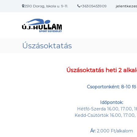
U
2510 Dorog, Iskola u. 9-11.
+36305453909
jelentkeze
g
Ú
A
r
j
d
á
o
s
-
r
a
H
o
t
Úszásoktatás
u
g
a
l
i
r
l
ú
t
á
s
a
Úszásoktatás heti 2 alk
m
z
l
ó
o
S
-
m
Csoportonként: 8-10 fő
p
é
r
o
s
a
r
Időpontok:
v
Hétfő-Szerda 16.00, 17.00, 
t
í
Kedd-Csütörtök 16.00, 17.00,
E
z
g
i
l
Ár:
2.000 Ft/alkalom
y