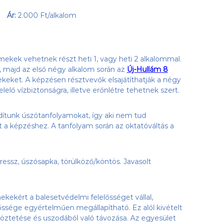
Ár:
2.000 Ft/alkalom
ekek vehetnek részt heti 1, vagy heti 2 alkalommal.
k, majd az első négy alkalom során az
Új-Hullám 8
ekeket. A képzésen résztvevők elsajátíthatják a négy
lelő vízbiztonságra, illetve erőnlétre tehetnek szert.
ítunk úszótanfolyamokat, így aki nem tud
 a képzéshez. A tanfolyam során az oktatóváltás a
ressz, úszósapka, törülköző/köntös. Javasolt
ekekért a balesetvédelmi felelősséget vállal,
ssége egyértelműen megállapítható. Ez alól kivételt
töztetése és uszodából való távozása. Az egyesület