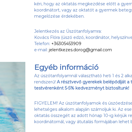
kéri, hogy az oktatás megkezdése előtt a gyer
koordinátort, vagy az oktatót a gyermek beteg
megelőzése érdekében.
Jelentkezés az Úszótanfolyamra:
Kovács Flóra (úszó edző, koordinátor, helyszínv
Telefon:
+36305453909
e-mail:
jelentkezes.dorog@gmail.com
Egyéb információ
Az úszótanfolyamnál választható heti 1 és 2 alka
rendszerű!
A résztvevő gyerekek belépődíját a 
testvérenként 5-5% kedvezményt biztosítunk!
FIGYELEM! Az úszótanfolyamok és úszóedzések
lehetséges alkalom alapján számoljuk ki. Az es
oktatás összegét az adott hónap 10-ig kérjük re
koordinátornál, vagy átutalás formájában lehet