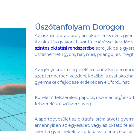
Úszótanfolyam Dorogon
Az úszásoktatási programokban 4-15 éves gyerm
Az oktatás gyakorlati szintfelméréssel kezdődi
szintes oktatási rendszerébe
soroljuk be a gyer
úszásnemet (gyors, hát, mell, pillangó) és megfe
Az igényeknek megfelelően tanév közben is ind
szeptemberben kezdeni, később is csatlakozhat
gyermekek fejlődése érdekében előfordulhat.
Kötelező felszerelés: papucs, úszónadrág/úszód
felszerelés: úszószemüveg.
A sportegyesület az oktatási órára átvett gyerm
amennyiben az egyesület, vagy az oktató felelő
jelent a gyermekek uszodába való érkezése, öl