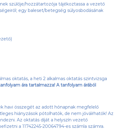
mek szülője/hozzátartozója tájékoztassa a vezető
ségeiről; egy baleset/betegség súlyosbodásának
ezető)
lmas oktatás, a heti 2 alkalmas oktatás szintvizsga
tanfolyam ára tartalmazza! A tanfolyam árából
 havi összegét az adott hónapnak megfelelő
etleges hiányzások pótolhatók, de nem jóváírhatók! Az
ndezni. Az oktatás díját a helyszín vezető
 befizetni a 11742245-20064794-es számla számra.