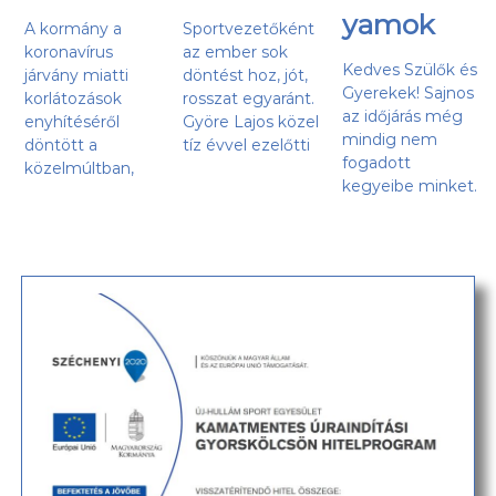
yamok
A kormány a
Sportvezetőként
koronavírus
az ember sok
Kedves Szülők és
járvány miatti
döntést hoz, jót,
Gyerekek! Sajnos
korlátozások
rosszat egyaránt.
az időjárás még
enyhítéséről
Györe Lajos közel
mindig nem
döntött a
tíz évvel ezelőtti
fogadott
közelmúltban,
kegyeibe minket.