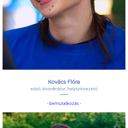
Kovács Flóra
edző, koordinátor, helyszínvezető
- bemutatkozás -