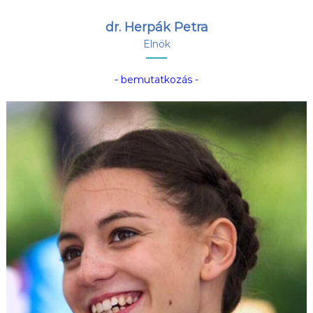
dr. Herpák Petra
Elnök
- bemutatkozás -