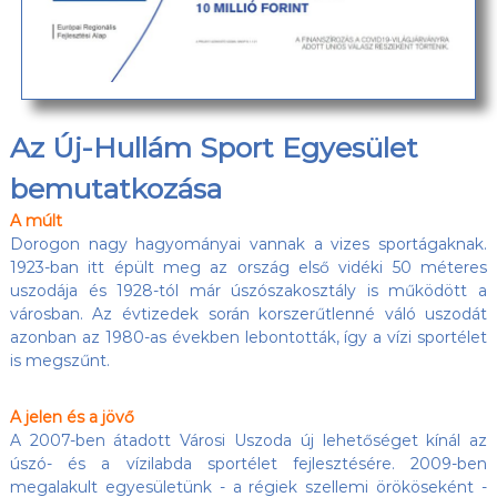
Az Új-Hullám Sport Egyesület
bemutatkozása
A múlt
Dorogon nagy hagyományai vannak a vizes sportágaknak.
1923-ban itt épült meg az ország első vidéki 50 méteres
uszodája és 1928-tól már úszószakosztály is működött a
városban. Az évtizedek során korszerűtlenné váló uszodát
azonban az 1980-as években lebontották, így a vízi sportélet
is megszűnt.
A jelen és a jövő
A 2007-ben átadott Városi Uszoda új lehetőséget kínál az
úszó- és a vízilabda sportélet fejlesztésére. 2009-ben
megalakult egyesületünk - a régiek szellemi örököseként -