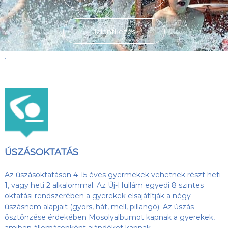
s
l
u
ü
b
l
Jelentkezés
,
e
a
z
t
.
Ú
j
-
H
u
l
l
á
m
S
ÚSZÁSOKTATÁS
E
h
o
Az úszásoktatáson 4-15 éves gyermekek vehetnek részt heti
n
1, vagy heti 2 alkalommal. Az Új-Hullám egyedi 8 szintes
l
oktatási rendszerében a gyerekek elsajátítják a négy
a
úszásnem alapjait (gyors, hát, mell, pillangó). Az úszás
p
ösztönzése érdekében Mosolyalbumot kapnak a gyerekek,
j
a