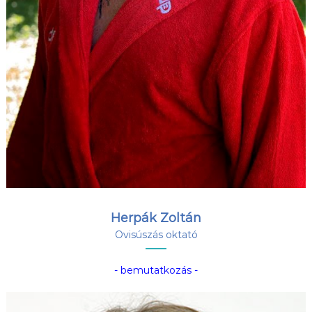
Herpák Zoltán
Ovisúszás oktató
- bemutatkozás -