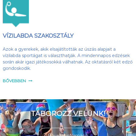
VÍZILABDA SZAKOSZTÁLY
Azok a gyerekek, akik elsajátították az úszás alapjait a
vízilabda sportágat is választhatják. A mindennapos edzések
során akár igazi játékosokká válhatnak. Az oktatásról két edző
gondoskodik.
BŐVEBBEN
TÁBOROZZ VELÜNK!
Bővebb információ