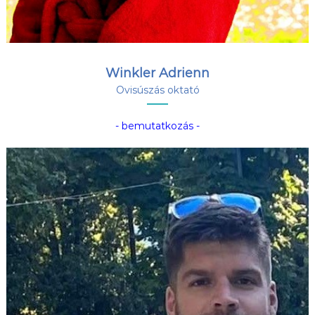
Winkler Adrienn
Ovisúszás oktató
- bemutatkozás -