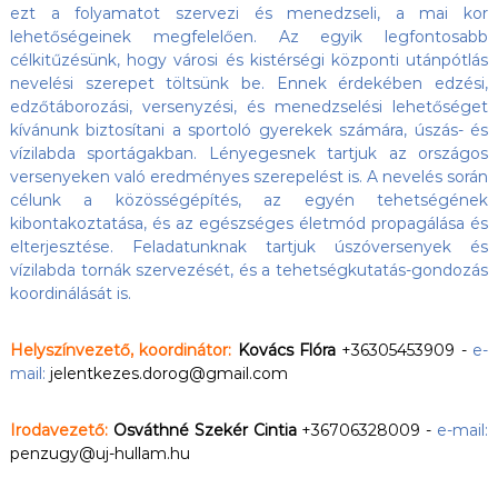
ezt a folyamatot szervezi és menedzseli, a mai kor
lehetőségeinek megfelelően. Az egyik legfontosabb
célkitűzésünk, hogy városi és kistérségi központi utánpótlás
nevelési szerepet töltsünk be. Ennek érdekében edzési,
edzőtáborozási, versenyzési, és menedzselési lehetőséget
kívánunk biztosítani a sportoló gyerekek számára, úszás- és
vízilabda sportágakban. Lényegesnek tartjuk az országos
versenyeken való eredményes szerepelést is. A nevelés során
célunk a közösségépítés, az egyén tehetségének
kibontakoztatása, és az egészséges életmód propagálása és
elterjesztése. Feladatunknak tartjuk úszóversenyek és
vízilabda tornák szervezését, és a tehetségkutatás-gondozás
koordinálását is.
Helyszínvezető, koordinátor:
Kovács Flóra
+36305453909
-
e-
mail:
jelentkezes.dorog@gmail.com
Irodavezető:
Osváthné Szekér Cintia
+36706328009
-
e-mail:
penzugy@uj-hullam.hu