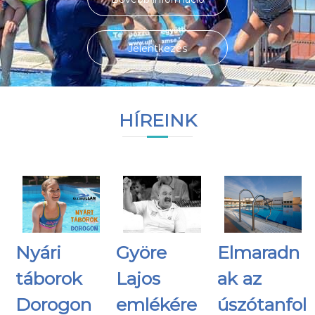
Jelentkezés
HÍREINK
Nyári
Györe
Elmaradn
táborok
Lajos
ak az
Dorogon
emlékére
úszótanfol