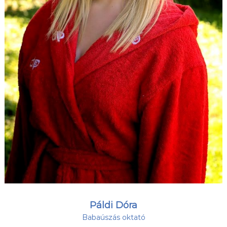
Páldi Dóra
Babaúszás oktató