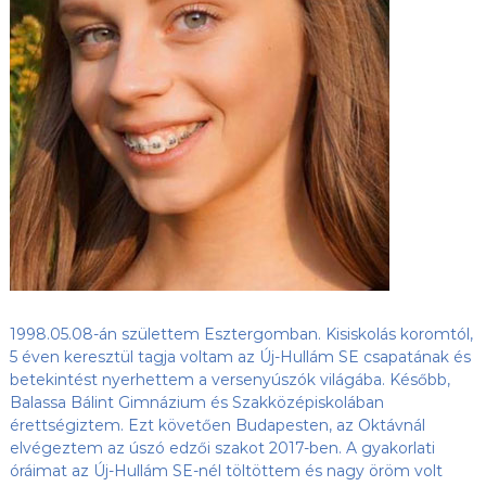
s
l
u
ü
b
l
,
e
a
z
t
Ú
j
-
H
u
l
l
á
m
S
E
1998.05.08-án születtem Esztergomban. Kisiskolás koromtól,
h
5 éven keresztül tagja voltam az Új-Hullám SE csapatának és
o
betekintést nyerhettem a versenyúszók világába. Később,
n
Balassa Bálint Gimnázium és Szakközépiskolában
l
érettségiztem. Ezt követően Budapesten, az Oktávnál
a
p
elvégeztem az úszó edzői szakot 2017-ben. A gyakorlati
j
óráimat az Új-Hullám SE-nél töltöttem és nagy öröm volt
a