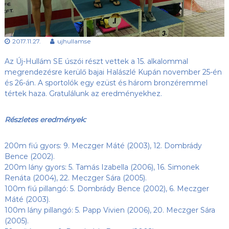
s
l
u
ü
b
l
,
2017.11.27.
ujhullamse
e
a
z
t
Az Új-Hullám SE úszói részt vettek a 15. alkalommal
Ú
j
megrendezésre kerülő bajai Halászlé Kupán november 25-én
-
és 26-án. A sportolók egy ezüst és három bronzéremmel
H
tértek haza. Gratulálunk az eredményekhez.
u
l
l
Részletes eredmények:
á
m
S
200m fiú gyors: 9. Meczger Máté (2003), 12. Dombrády
E
Bence (2002).
h
200m lány gyors: 5. Tamás Izabella (2006), 16. Simonek
o
Renáta (2004), 22. Meczger Sára (2005).
n
100m fiú pillangó: 5. Dombrády Bence (2002), 6. Meczger
l
Máté (2003).
a
p
100m lány pillangó: 5. Papp Vivien (2006), 20. Meczger Sára
j
(2005).
a