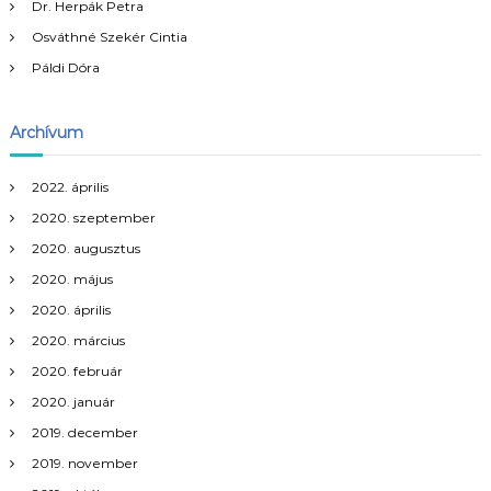
y
Dr. Herpák Petra
Osváthné Szekér Cintia
z
Páldi Dóra
é
Archívum
s
n
2022. április
2020. szeptember
a
2020. augusztus
2020. május
v
2020. április
i
2020. március
2020. február
g
2020. január
á
2019. december
2019. november