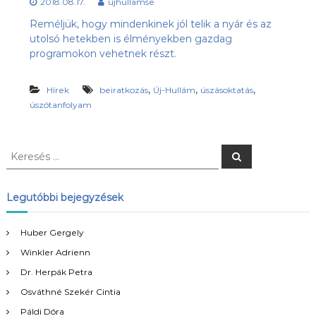
2018.08.17.
ujhullamse
s
l
u
Reméljük, hogy mindenkinek jól telik a nyár és az
ü
b
utolsó hetekben is élményekben gazdag
l
,
programokon vehetnek részt.
e
a
z
t
Ú
,
,
,
Hírek
beiratkozás
Új-Hullám
úszásoktatás
j
úszótanfolyam
-
H
u
l
K
K
l
e
e
r
á
r
e
m
s
e
Legutóbbi bejegyzések
S
é
s
s
E
é
h
Huber Gergely
o
s
n
Winkler Adrienn
:
l
Dr. Herpák Petra
a
p
Osváthné Szekér Cintia
j
Páldi Dóra
a