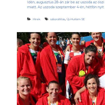
Idén, augusztus 28-án zár be az uszoda az őszi s
miatt. Az uszoda szeptember 4-én, hétfőn nyit 
,
Hírek
sátorállítás
Új-Hullám SE