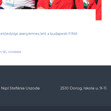
ezetőedzője aranyérmes lett a budapesti FINA
,
m SE
vízilabda
: Nipl Stefánia Uszoda
2510 Dorog, Iskola u. 9-11.