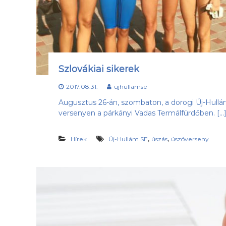
a
e
b
s
d
ü
a
l
k
e
l
t
u
Szlovákiai sikerek
b
,
2017.08.31.
ujhullamse
a
Augusztus 26-án, szombaton, a dorogi Új-Hullá
z
versenyen a párkányi Vadas Termálfürdőben. […
Ú
j
-
,
,
Hírek
Új-Hullám SE
úszás
úszóverseny
H
u
l
l
á
m
S
E