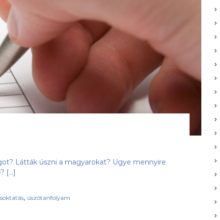
ágot? Látták úszni a magyarokat? Ugye mennyire
? […]
,
soktatás
úszótanfolyam