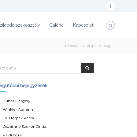
f
a
zilabda szakosztály
Galéria
Kapcsolat
c
e
b
Főoldal
2017
aug
o
o
K
k
e
r
e
s
egutóbbi bejegyzések
é
s
Huber Gergely
Winkler Adrienn
Dr. Herpák Petra
Osváthné Szekér Cintia
Páldi Dóra