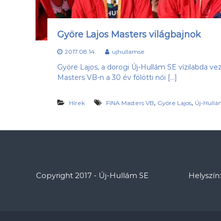
Györe Lajos Masters világbajnok
2017.08.14.
ujhullamse
Györe Lajos, a dorogi Új-Hullám SE vízilabda v
Masters VB-n a 30 év fölötti női […]
,
,
Hírek
FINA Masters VB
Györe Lajos
Új-Hullá
Copyright 2017 - Új-Hullám SE
Helyszín