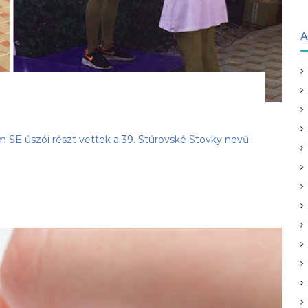
A
m SE úszói részt vettek a 39. Stúrovské Stovky nevű
]