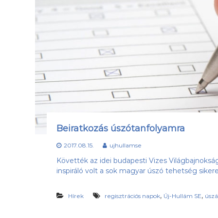
h
o
n
l
a
p
j
a
Beiratkozás úszótanfolyamra
2017.08.15.
ujhullamse
Követték az idei budapesti Vizes Világbajnoks
inspiráló volt a sok magyar úszó tehetség sikere
,
,
Hírek
regisztrációs napok
Új-Hullám SE
úszá