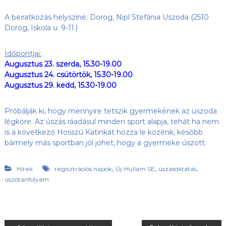
A beiratkozás helyszíne: Dorog, Nipl Stefánia Uszoda (2510
Dorog, Iskola u. 9-11.)
Időpontjai:
Augusztus 23. szerda, 15.30-19.00
Augusztus 24. csütörtök, 15.30-19.00
Augusztus 29. kedd, 15.30-19.00
Próbálják ki, hogy mennyire tetszik gyermekének az uszoda
légköre. Az úszás ráadásul minden sport alapja, tehát ha nem
is a következő Hosszú Katinkát hozza le közénk, később
bármely más sportban jól jöhet, hogy a gyermeke úszott.
,
,
,
Hírek
regisztrációs napok
Új-Hullám SE
úszásoktatás
úszótanfolyam