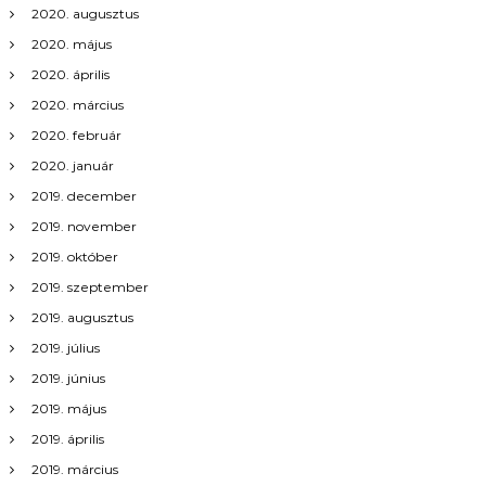
a
2020. augusztus
2020. május
v
2020. április
i
2020. március
2020. február
g
2020. január
á
2019. december
2019. november
c
2019. október
2019. szeptember
i
2019. augusztus
ó
2019. július
2019. június
2019. május
2019. április
2019. március