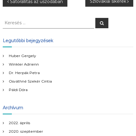
B
Szlovákiai sikerek
Sátorállítás az uszodában
e
K
K
e
e
j
r
r
e
s
e
Legutóbbi bejegyzések
e
é
s
s
é
g
Huber Gergely
s
Winkler Adrienn
:
y
Dr. Herpák Petra
Osváthné Szekér Cintia
z
Páldi Dóra
é
Archívum
s
n
2022. április
2020. szeptember