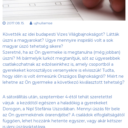
s
l
u
ü
b
l
,
2017.08.15.
ujhullamse
e
a
z
t
Követték az idei budapesti Vizes Világbajnokságot? Látták
Ú
j
úszni a magyarokat? Ugye mennyire inspiráló volt a sok
-
magyar úszó tehetség sikere?
H
Szeretné, ha az Ön gyermeke is megtanulna (még jobban)
u
úszni? Mi bármelyik lurkót megtanítjuk, sőt az ügyesebbek
l
csatlakozhatnak az edzéseinkhez is, amely csoportból a
l
gyerekeket korosztályos versenyekre is elvisszük! Tudta,
á
m
hogy idén is volt érmesünk Országos Bajnokságról? Miért ne
S
lehetne az Ön gyermeke a következő kiválasztott tehetség?
E
h
o
A sátorállítás után, szeptember 4-étől tehát szeretettel
n
várjuk a kezdőtől egészen a haladókig a gyerekeket
l
Dorogon, a Nipl Stefánia Uszodában. Mennyi úszás fér bele
a
az Ön gyermekének órarendjébe? A családok elfoglaltságától
p
függően, lehet hozzánk hetente egyszer, vagy akár kétszer
j
is járni úszásoktatásra.
a