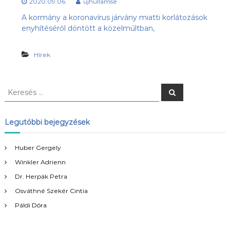
2020.09.06.
ujhullamse
s
l
u
A kormány a koronavírus járvány miatti korlátozások
ü
b
enyhítéséről döntött a közelmúltban,
l
,
e
a
z
Hírek
t
Ú
j
-
K
H
K
e
e
u
r
l
r
e
l
s
e
Legutóbbi bejegyzések
é
á
s
s
m
é
S
Huber Gergely
s
E
Winkler Adrienn
:
h
o
Dr. Herpák Petra
n
Osváthné Szekér Cintia
l
a
Páldi Dóra
p
j
a