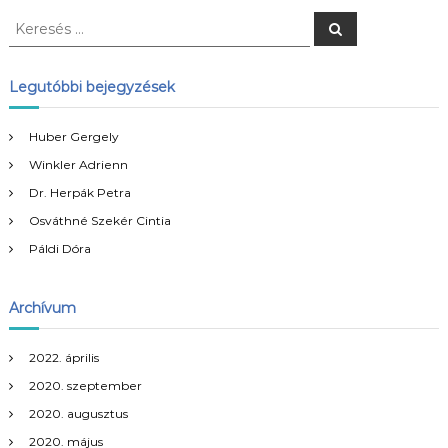
K
K
e
e
r
r
e
s
e
Legutóbbi bejegyzések
é
s
s
é
Huber Gergely
s
Winkler Adrienn
:
Dr. Herpák Petra
Osváthné Szekér Cintia
Páldi Dóra
Archívum
2022. április
2020. szeptember
2020. augusztus
2020. május