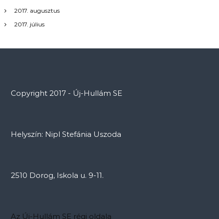
2017. augusztus
2017. július
Copyright 2017 - Új-Hullám SE
Helyszín: Nipl Stefánia Uszoda
2510 Dorog, Iskola u. 9-11.
Az Új-Hullám SE régi oldala