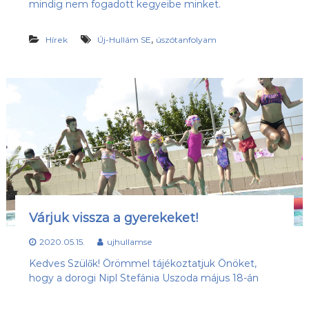
mindig nem fogadott kegyeibe minket.
s
l
u
ü
b
,
Hírek
Új-Hullám SE
úszótanfolyam
l
,
e
a
z
t
Ú
j
-
H
u
l
l
á
m
S
E
Várjuk vissza a gyerekeket!
h
o
2020.05.15.
ujhullamse
n
l
Kedves Szülők! Örömmel tájékoztatjuk Önöket,
a
hogy a dorogi Nipl Stefánia Uszoda május 18-án
p
j
a