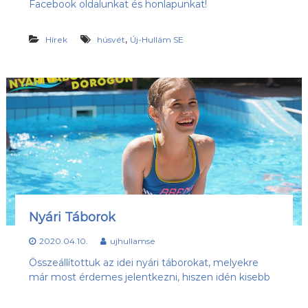
Facebook oldalunkat és honlapunkat!
s
l
u
ü
b
,
Hírek
húsvét
Új-Hullám SE
l
,
e
a
z
t
Ú
j
-
H
u
l
l
á
m
S
E
Nyári Táborok
h
o
2020.04.10.
ujhullamse
n
l
Összeállítottuk az idei nyári táborokat, melyekre
a
már most érdemes jelentkezni, hiszen idén kisebb
p
j
a