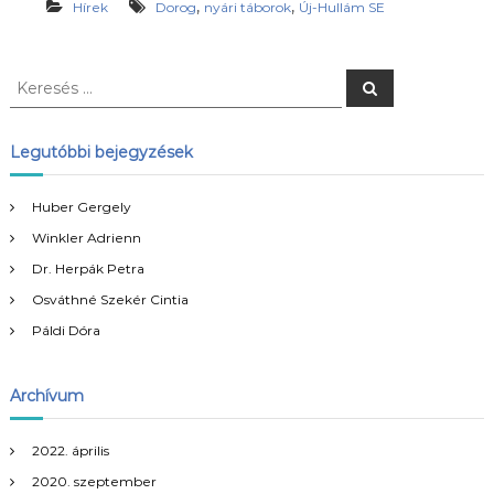
,
,
Hírek
Dorog
nyári táborok
Új-Hullám SE
K
K
e
e
r
r
e
s
e
Legutóbbi bejegyzések
é
s
s
é
Huber Gergely
s
Winkler Adrienn
:
Dr. Herpák Petra
Osváthné Szekér Cintia
Páldi Dóra
Archívum
2022. április
2020. szeptember