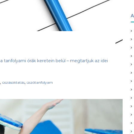
A
tanfolyami órák keretein belül – megtartjuk az idei
,
,
úszásoktatás
úszótanfolyam