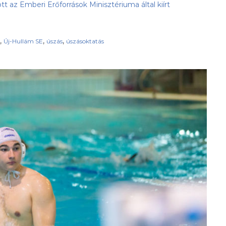
t az Emberi Erőforrások Minisztériuma által kiírt
,
,
,
Új-Hullám SE
úszás
úszásoktatás