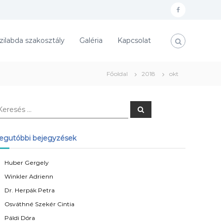
f
a
zilabda szakosztály
Galéria
Kapcsolat
c
e
b
Főoldal
2018
okt
o
o
K
k
e
r
e
s
egutóbbi bejegyzések
é
s
Huber Gergely
Winkler Adrienn
Dr. Herpák Petra
Osváthné Szekér Cintia
Páldi Dóra