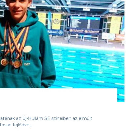
ténak az Új-Hullám SE színeiben az elmúlt
osan fejlődve,