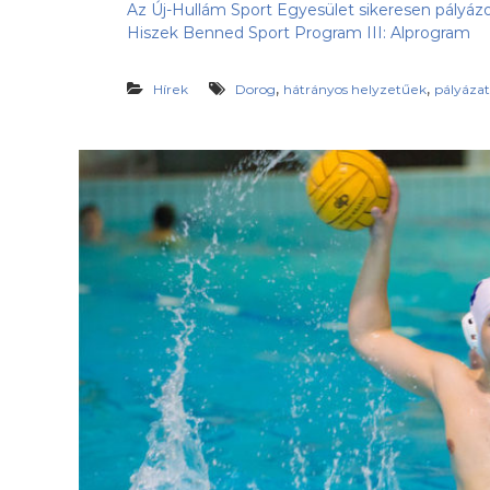
Az Új-Hullám Sport Egyesület sikeresen pályázot
Hiszek Benned Sport Program III: Alprogram
,
,
Hírek
Dorog
hátrányos helyzetűek
pályázat