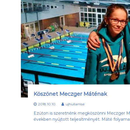
Köszönet Meczger Máténak
2018.10.10.
ujhullamse
Ezúton is szeretnénk megköszönni Meczger Má
években nyújtott teljesítményét. Máté folyamat