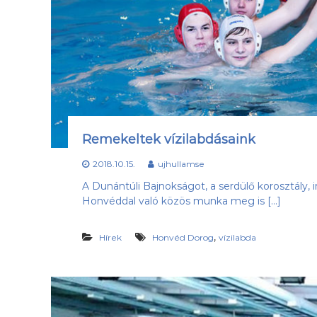
Remekeltek vízilabdásaink
2018.10.15.
ujhullamse
A Dunántúli Bajnokságot, a serdülő korosztál
Honvéddal való közös munka meg is […]
,
Hírek
Honvéd Dorog
vízilabda