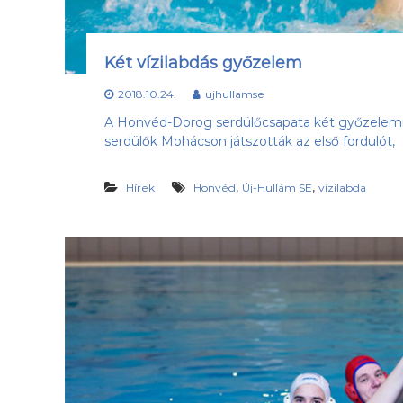
Két vízilabdás győzelem
2018.10.24.
ujhullamse
A Honvéd-Dorog serdülőcsapata két győzelemme
serdülők Mohácson játszották az első fordulót,
,
,
Hírek
Honvéd
Új-Hullám SE
vízilabda