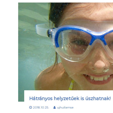
Hátrányos helyzetűek is úszhatnak!
2018.10.25.
ujhullamse