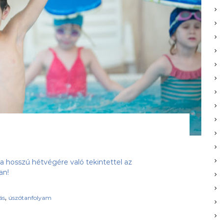
a hosszú hétvégére való tekintettel az
an!
,
ás
úszótanfolyam