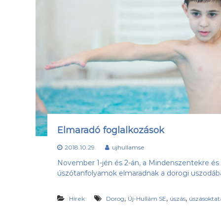
h
o
n
l
a
p
j
a
Elmaradó foglalkozások
2018.10.29.
ujhullamse
November 1-jén és 2-án, a Mindenszentekre és 
úszótanfolyamok elmaradnak a dorogi uszodáb
,
,
,
Hírek
Dorog
Új-Hullám SE
úszás
úszásoktat