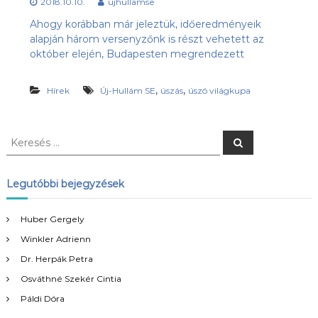
2018.10.10.
ujhullamse
s
l
u
Ahogy korábban már jeleztük, időeredményeik
ü
b
alapján három versenyzőnk is részt vehetett az
l
,
október elején, Budapesten megrendezett
e
a
z
t
Ú
,
,
Hírek
Új-Hullám SE
úszás
úszó világkupa
j
-
H
K
u
K
l
e
e
r
l
r
e
á
s
e
Legutóbbi bejegyzések
é
m
s
s
S
é
E
Huber Gergely
s
h
o
Winkler Adrienn
:
n
Dr. Herpák Petra
l
a
Osváthné Szekér Cintia
p
Páldi Dóra
j
a