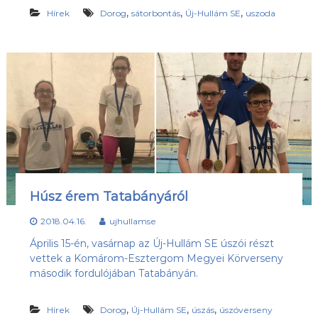
,
,
,
Hírek
Dorog
sátorbontás
Új-Hullám SE
uszoda
Húsz érem Tatabányáról
2018.04.16.
ujhullamse
Április 15-én, vasárnap az Új-Hullám SE úszói részt
vettek a Komárom-Esztergom Megyei Körverseny
második fordulójában Tatabányán.
,
,
,
Hírek
Dorog
Új-Hullám SE
úszás
úszóverseny