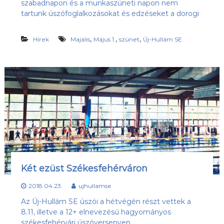
szabadnapon és a munkaszüneti napon nem
s
l
tartunk úszófoglalkozásokat és edzéseket a dorogi
u
ü
b
l
,
,
,
,
Hírek
Majális
Május 1.
szünet
Új-Hullám SE
e
a
z
t
Ú
j
-
H
u
l
l
á
m
S
E
h
Két ezüst Székesfehérváron
o
n
2018.04.23.
ujhullamse
l
a
Az Új-Hullám SE úszói a hétvégén részt vettek a
p
8.11, illetve a 12+ elnevezésű hagyományos
j
székesfehérvári úszóversenyen.
a