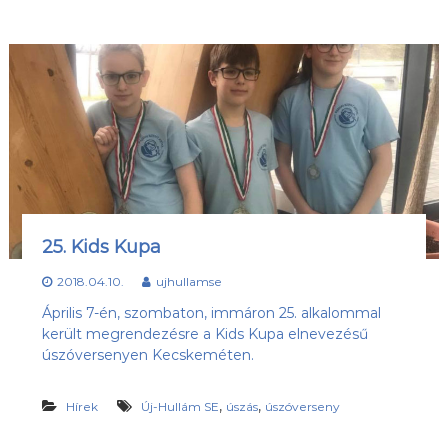
25. Kids Kupa
2018.04.10.
ujhullamse
Április 7-én, szombaton, immáron 25. alkalommal
került megrendezésre a Kids Kupa elnevezésű
úszóversenyen Kecskeméten.
,
,
Hírek
Új-Hullám SE
úszás
úszóverseny