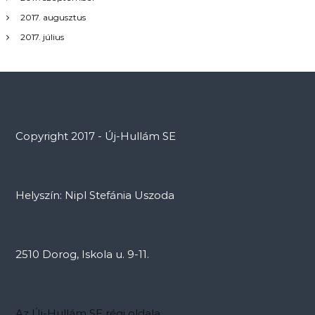
2017. augusztus
2017. július
Copyright 2017 - Új-Hullám SE
Helyszín: Nipl Stefánia Uszoda
2510 Dorog, Iskola u. 9-11.
Az Új-Hullám SE régi oldala