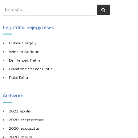
K
K
e
e
r
r
e
s
e
Legutóbbi bejegyzések
é
s
s
é
Huber Gergely
s
Winkler Adrienn
:
Dr. Herpák Petra
Osváthné Szekér Cintia
Páldi Dóra
Archívum
2022. április
2020. szeptember
2020. augusztus
2020. május