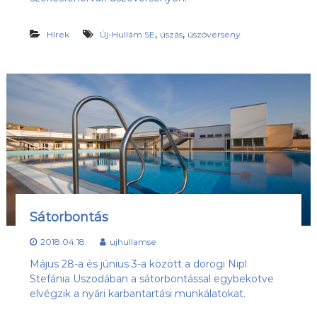
,
,
Hírek
Új-Hullám SE
úszás
úszóverseny
Sátorbontás
2018.04.18.
ujhullamse
Május 28-a és június 3-a között a dorogi Nipl
Stefánia Uszodában a sátorbontással egybekötve
elvégzik a nyári karbantartási munkálatokat.