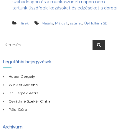
szabadnapon és a munkaszüneti napon nem
s
l
tartunk úszófoglalkozásokat és edzéseket a dorogi
u
ü
b
l
,
,
,
,
Hírek
Majális
Május 1.
szünet
Új-Hullám SE
e
a
z
t
Ú
j
K
K
-
e
e
H
r
r
e
u
s
e
Legutóbbi bejegyzések
l
é
s
s
l
á
é
Huber Gergely
m
s
S
Winkler Adrienn
:
E
Dr. Herpák Petra
h
o
Osváthné Szekér Cintia
n
Páldi Dóra
l
a
p
j
Archívum
a