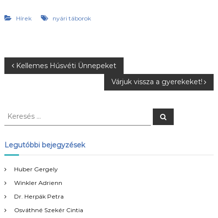
Hírek
nyári táborok
B
Kellemes Húsvéti Ünnepeket
Várjuk vissza a gyerekeket!
e
j
K
K
e
e
r
e
r
e
s
e
Legutóbbi bejegyzések
é
g
s
s
é
Huber Gergely
y
s
Winkler Adrienn
:
z
Dr. Herpák Petra
Osváthné Szekér Cintia