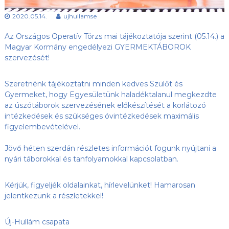
s
l
u
2020.05.14.
ujhullamse
ü
b
l
,
Az Országos Operatív Törzs mai tájékoztatója szerint (05.14.) a
e
a
Magyar Kormány engedélyezi
GYERMEKTÁBOROK
z
t
szervezését!
Ú
j
-
Szeretnénk tájékoztatni minden kedves Szülőt és
H
Gyermeket, hogy Egyesületünk haladéktalanul megkezdte
u
az úszótáborok szervezésének előkészítését a korlátozó
l
intézkedések és szükséges óvintézkedések maximális
l
figyelembevételével.
á
m
S
Jövő héten szerdán részletes információt fogunk nyújtani a
E
nyári táborokkal és tanfolyamokkal kapcsolatban.
h
o
n
Kérjük, figyeljék oldalainkat, hírlevelünket! Hamarosan
l
jelentkezünk a részletekkel!
a
p
j
Új-Hullám csapata
a