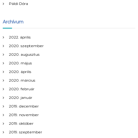
é
Páldi Dóra
s
Archívum
n
2022. április
a
2020. szeptember
v
2020. augusztus
2020. május
i
2020. április
2020. március
g
2020. február
á
2020. január
2019. december
c
2019. november
i
2019. október
2019. szeptember