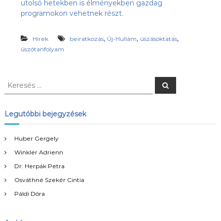
utolsó hetekben is élményekben gazdag
s
l
programokon vehetnek részt.
u
ü
b
l
,
,
,
,
Hírek
beiratkozás
Új-Hullám
úszásoktatás
e
a
úszótanfolyam
z
t
Ú
j
-
K
K
H
e
e
u
r
r
e
l
s
e
l
Legutóbbi bejegyzések
é
á
s
s
m
é
Huber Gergely
S
s
E
Winkler Adrienn
:
h
o
Dr. Herpák Petra
n
Osváthné Szekér Cintia
l
a
Páldi Dóra
p
j
a