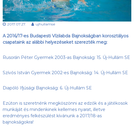
s
l
u
ü
b
l
,
2017.07.27.
ujhullamse
e
a
z
t
A 2016/17-es Budapesti Vízilabda Bajnokságban korosztályos
Ú
j
csapataink az alábbi helyezéseket szerezték meg:
-
H
Rusorán Péter Gyermek 2003-as Bajnokság: 15. Új-Hullám SE
u
l
l
Szívós István Gyermek 2002-es Bajnokság: 14. Új-Hullám SE
á
m
S
Diapóló Ifjúsági Bajnokság: 6. Új-Hullám SE
E
h
o
Ezúton is szeretnénk megköszönni az edzők és a játékosok
n
munkáját és mindenkinek kellemes nyarat, illetve
l
eredményes felkészülést kívánunk a 2017/18-as
a
bajnokságokra!
p
j
a