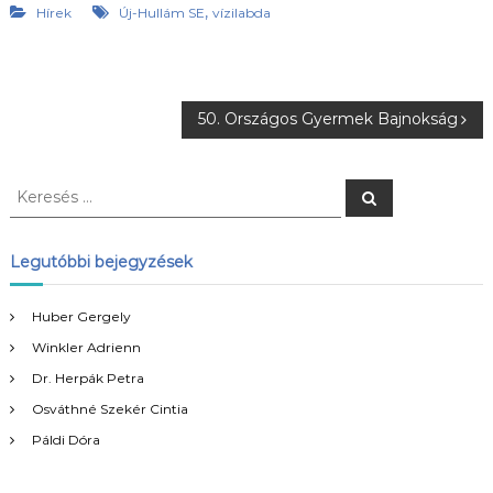
,
Hírek
Új-Hullám SE
vízilabda
B
50. Országos Gyermek Bajnokság
e
K
K
e
e
j
r
r
e
s
e
Legutóbbi bejegyzések
e
é
s
s
é
g
Huber Gergely
s
Winkler Adrienn
:
y
Dr. Herpák Petra
Osváthné Szekér Cintia
z
Páldi Dóra
é