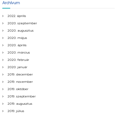
Archívum
s
n
2022. április
2020. szeptember
a
2020. augusztus
2020. május
v
2020. április
i
2020. március
2020. február
g
2020. január
á
2019. december
2019. november
c
2019. október
2019. szeptember
i
2019. augusztus
ó
2019. július