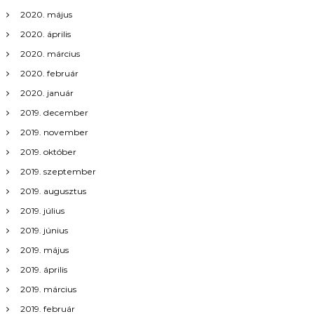
v
2020. május
i
2020. április
2020. március
g
2020. február
á
2020. január
2019. december
c
2019. november
i
2019. október
2019. szeptember
ó
2019. augusztus
2019. július
2019. június
2019. május
2019. április
2019. március
2019. február