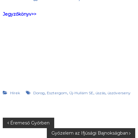
Jegyzőkönyv>>
,
,
,
,
Hírek
Dorog
Esztergom
Új-Hullám SE
úszás
úszóverseny
B
Éremeső Győrben
Győzelem az Ifjúsági Bajnokságban