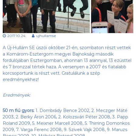
s
l
u
ü
b
l
,
e
a
z
t
2017.10.24.
ujhullamse
Ú
j
A Új-Hullám SE úszói október 21-én, szombaton részt vettek
-
H
a Komárom-Esztergom megyei Bajnokság második
u
fordulójában Esztergomban,
ahonnan 13 arannyal, 13 ezüsttel
l
és 7 bronzzal tértek haza. A versenyen a 2007 és fiatalabb
l
korcsoportunk is részt vett. Gratulálunk a szép
á
eredményekhez!
m
S
E
Eredmények:
h
o
n
50 m fiú gyors:
1. Dombrády Bence 2002, 2. Meczger Máté
l
2003, 2. Berky Áron 2006, 2. Kolozsvári Péter 2008, 3. Papp
a
Roland 2009, 5. Meixner Marcell 2008, 5. Thirring Domonkos
p
2009, 7. Varga Ferenc 2008, 9. Szivek Vajk 2008, 9. Maruzs
j
a
Bence 2009, 10. Méhész Botond 2008.