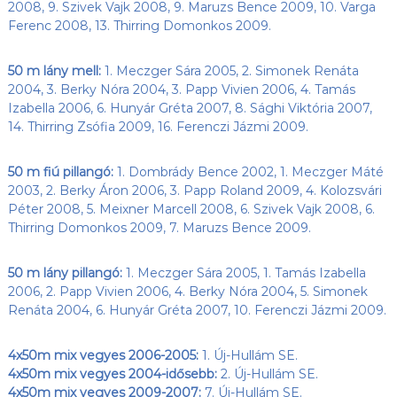
2008, 9. Szivek Vajk 2008, 9. Maruzs Bence 2009, 10. Varga
Ferenc 2008, 13. Thirring Domonkos 2009.
50 m lány mell:
1. Meczger Sára 2005, 2. Simonek Renáta
2004, 3. Berky Nóra 2004, 3. Papp Vivien 2006, 4. Tamás
Izabella 2006, 6. Hunyár Gréta 2007, 8. Sághi Viktória 2007,
14. Thirring Zsófia 2009, 16. Ferenczi Jázmi 2009.
50 m fiú pillangó:
1. Dombrády Bence 2002, 1. Meczger Máté
2003, 2. Berky Áron 2006, 3. Papp Roland 2009, 4. Kolozsvári
Péter 2008, 5. Meixner Marcell 2008, 6. Szivek Vajk 2008, 6.
Thirring Domonkos 2009, 7. Maruzs Bence 2009.
50 m lány pillangó:
1. Meczger Sára 2005, 1. Tamás Izabella
2006, 2. Papp Vivien 2006, 4. Berky Nóra 2004, 5. Simonek
Renáta 2004, 6. Hunyár Gréta 2007, 10. Ferenczi Jázmi 2009.
4x50m mix vegyes 2006-2005:
1. Új-Hullám SE.
4x50m mix vegyes 2004-idősebb:
2. Új-Hullám SE.
4x50m mix vegyes 2009-2007:
7. Új-Hullám SE.