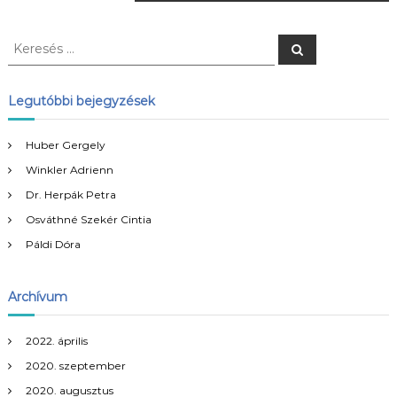
e
j
K
K
e
e
r
e
r
e
s
e
Legutóbbi bejegyzések
é
g
s
s
é
Huber Gergely
y
s
Winkler Adrienn
:
z
Dr. Herpák Petra
Osváthné Szekér Cintia
é
Páldi Dóra
s
Archívum
n
2022. április
a
2020. szeptember
2020. augusztus