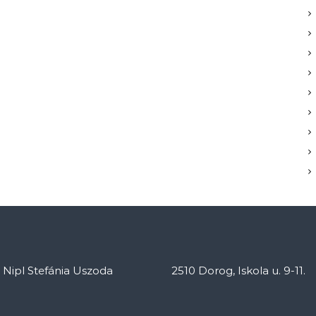
: Nipl Stefánia Uszoda
2510 Dorog, Iskola u. 9-11.