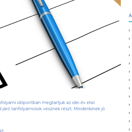
A
nfolyami időpontban megtartjuk az idei év első
al járó tanfolyamosok vesznek részt. Mindenkinek jó
ga