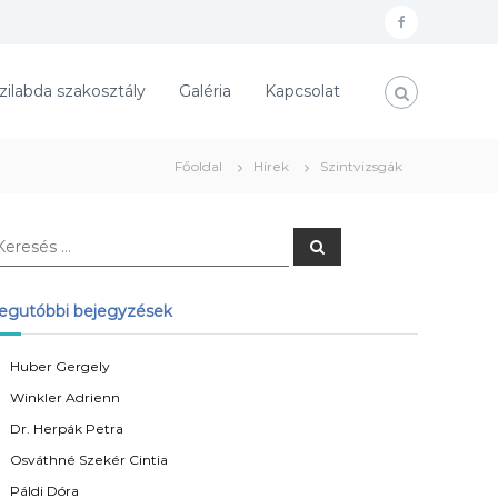
f
a
zilabda szakosztály
Galéria
Kapcsolat
c
e
b
Főoldal
Hírek
Szintvizsgák
o
o
K
k
e
r
e
s
egutóbbi bejegyzések
é
s
Huber Gergely
Winkler Adrienn
Dr. Herpák Petra
Osváthné Szekér Cintia
Páldi Dóra