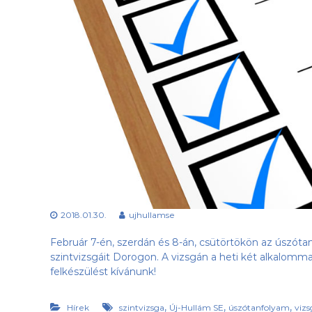
a
e
b
s
d
ü
a
l
k
e
l
t
u
b
,
a
z
Ú
j
-
H
2018.01.30.
ujhullamse
u
l
Február 7-én, szerdán és 8-án, csütörtökön az úszóta
l
szintvizsgáit Dorogon. A vizsgán a heti két alkalomm
á
felkészülést kívánunk!
m
S
,
,
,
E
Hírek
szintvizsga
Új-Hullám SE
úszótanfolyam
vizs