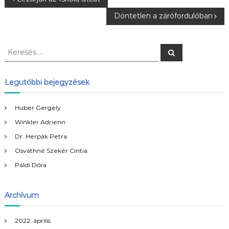
B
Döntetlen a zárófordulóban
e
j
K
K
e
e
r
e
r
e
s
e
Legutóbbi bejegyzések
é
g
s
s
é
Huber Gergely
y
s
Winkler Adrienn
:
z
Dr. Herpák Petra
Osváthné Szekér Cintia
é
Páldi Dóra
s
Archívum
n
2022. április