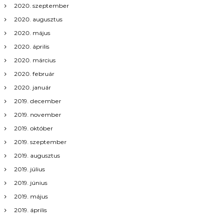
a
2020. szeptember
v
2020. augusztus
2020. május
i
2020. április
2020. március
g
2020. február
á
2020. január
2019. december
c
2019. november
i
2019. október
2019. szeptember
ó
2019. augusztus
2019. július
2019. június
2019. május
2019. április