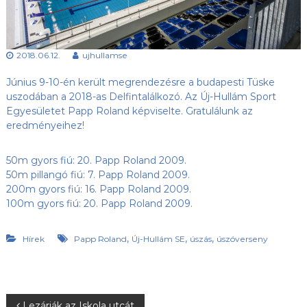
s
l
u
ü
b
l
,
2018.06.12.
ujhullamse
e
a
z
t
Június 9-10-én került megrendezésre a budapesti Tüske
Ú
j
uszodában a 2018-as Delfintalálkozó. Az Új-Hullám Sport
-
Egyesületet Papp Roland képviselte.
Gratulálunk az
H
eredményeihez!
u
l
l
50m gyors fiú: 20. Papp Roland 2009.
á
50m pillangó fiú: 7. Papp Roland 2009.
m
200m gyors fiú: 16. Papp Roland 2009.
S
100m gyors fiú: 20. Papp Roland 2009.
E
h
o
,
,
,
Hírek
Papp Roland
Új-Hullám SE
úszás
úszóverseny
n
l
a
p
j
Lezárják az Iskola utcát
a