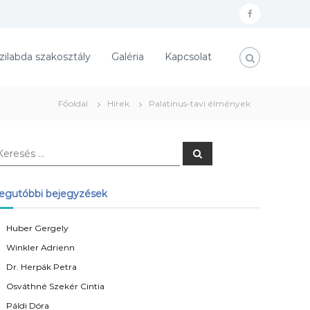
f
a
zilabda szakosztály
Galéria
Kapcsolat
c
e
b
Főoldal
Hírek
Palatinus-tavi élmények
o
o
K
k
e
r
e
s
egutóbbi bejegyzések
é
s
Huber Gergely
Winkler Adrienn
Dr. Herpák Petra
Osváthné Szekér Cintia
Páldi Dóra