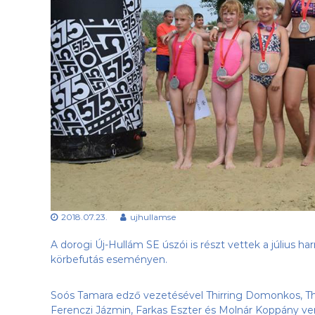
a
e
b
s
d
ü
a
l
k
e
l
t
u
b
,
a
z
Ú
j
-
H
2018.07.23.
ujhullamse
u
l
A dorogi Új-Hullám SE úszói is részt vettek a július 
l
körbefutás eseményen.
á
m
Soós Tamara edző vezetésével Thirring Domonkos, Thirri
S
Ferenczi Jázmin, Farkas Eszter és Molnár Koppány v
E