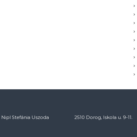
: Nipl Stefánia Uszoda
2510 Dorog, Iskola u. 9-11.