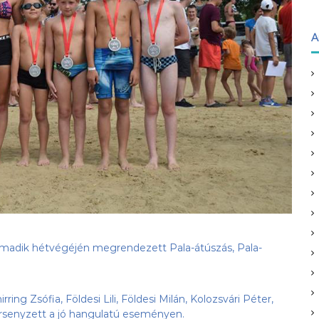
A
harmadik hétvégéjén megrendezett Pala-átúszás, Pala-
ng Zsófia, Földesi Lili, Földesi Milán, Kolozsvári Péter,
ersenyzett a jó hangulatú eseményen.