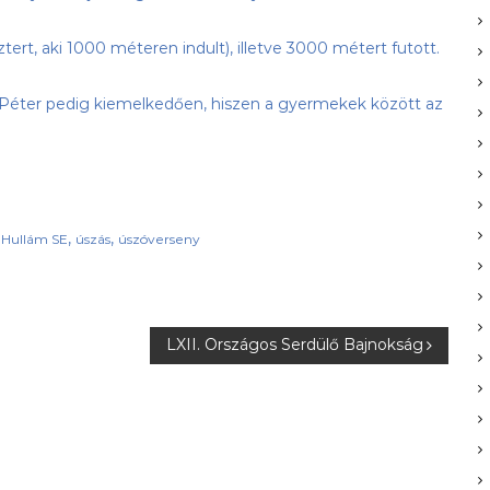
ert, aki 1000 méteren indult), illetve 3000 métert futott.
ári Péter pedig kiemelkedően, hiszen a gyermekek között az
,
,
-Hullám SE
úszás
úszóverseny
LXII. Országos Serdülő Bajnokság