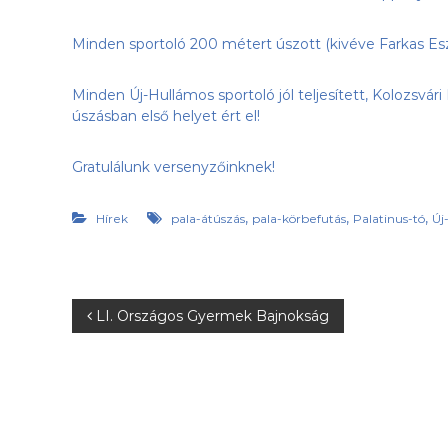
h
o
Minden sportoló 200 métert úszott (kivéve Farkas Eszt
n
l
Minden Új-Hullámos sportoló jól teljesített, Kolozsv
a
úszásban első helyet ért el!
p
j
a
Gratulálunk versenyzőinknek!
,
,
,
Hírek
pala-átúszás
pala-körbefutás
Palatinus-tó
Új
B
LI. Országos Gyermek Bajnokság
e
j