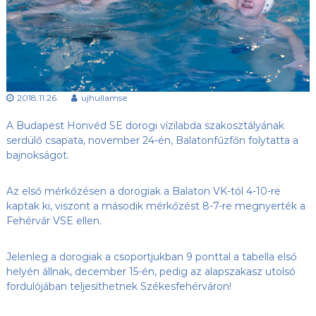
s
l
u
ü
b
l
,
e
a
z
t
Ú
2018.11.26.
ujhullamse
j
-
H
A Budapest Honvéd SE dorogi vízilabda szakosztályának
u
serdülő csapata,
november 24-én, Balatonfűzfőn folytatta a
l
bajnokságot.
l
á
m
Az első mérkőzésen a dorogiak a Balaton VK-tól 4-10-re
S
kaptak ki, viszont a második mérkőzést 8-7-re megnyerték a
E
Fehérvár VSE ellen.
h
o
n
Jelenleg a dorogiak a csoportjukban 9 ponttal a tabella első
l
helyén állnak, december 15-én, pedig az alapszakasz utolsó
a
fordulójában teljesíthetnek Székesfehérváron!
p
j
a