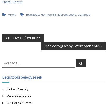
Hajrá Dorog!
,
,
,
Hírek
Budapest Honvéd SE
Dorog
sport
vízilabda
B
III. BVSC Őszi Kupa
Két dorogi arany Szombathelyről
e
j
K
K
e
e
r
e
r
e
s
e
Legutóbbi bejegyzések
é
g
s
s
é
Huber Gergely
y
s
Winkler Adrienn
:
z
Dr. Herpák Petra