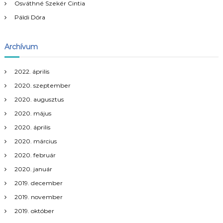
Osváthné Szekér Cintia
é
Páldi Dóra
s
Archívum
n
2022. április
a
2020. szeptember
v
2020. augusztus
2020. május
i
2020. április
2020. március
g
2020. február
á
2020. január
2019. december
c
2019. november
i
2019. október