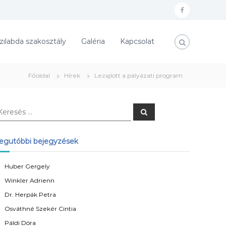
f
a
zilabda szakosztály
Galéria
Kapcsolat
c
e
b
Főoldal
Hírek
Lezajlott a pályázati program
o
o
K
k
e
r
e
s
egutóbbi bejegyzések
é
s
Huber Gergely
Winkler Adrienn
Dr. Herpák Petra
Osváthné Szekér Cintia
Páldi Dóra