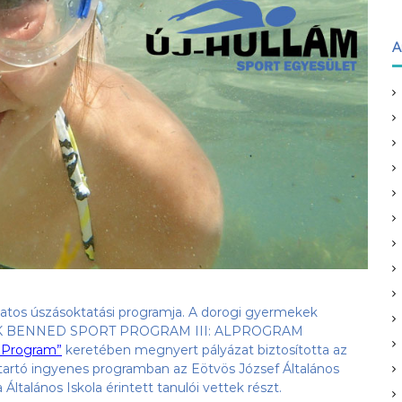
A
atos úszásoktatási programja. A dorogi gyermekek
ZEK BENNED SPORT PROGRAM III: ALPROGRAM
s Program”
keretében megnyert pályázat biztosította az
tartó ingyenes programban az Eötvös József Általános
a Általános Iskola érintett tanulói vettek részt.