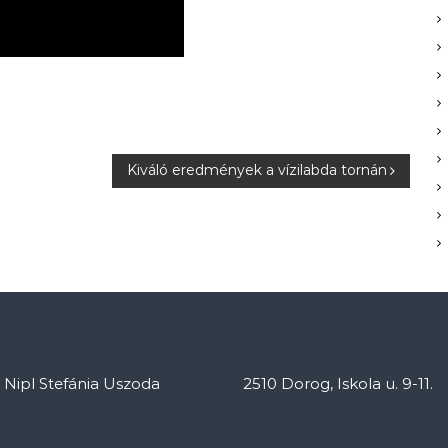
Kiváló eredmények a vízilabda tornán
: Nipl Stefánia Uszoda
2510 Dorog, Iskola u. 9-11.