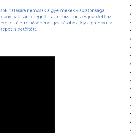
zások hatására nemcsak a gyermekek vízbiztonsága,
élmény hatására megnőtt az önbizalmuk és jobb lett az
gyerekek életminőségének javulásához, így a program a
epet is betöltött.