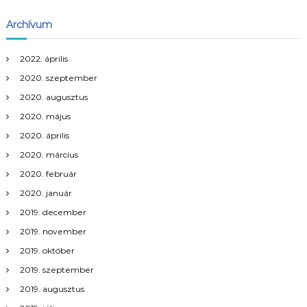
s
Archívum
n
2022. április
a
2020. szeptember
v
2020. augusztus
2020. május
i
2020. április
2020. március
g
2020. február
á
2020. január
2019. december
c
2019. november
i
2019. október
2019. szeptember
ó
2019. augusztus