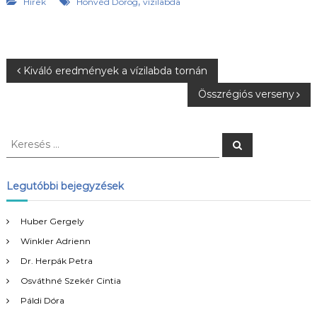
,
Hírek
Honvéd Dorog
vízilabda
B
Kiváló eredmények a vízilabda tornán
Összrégiós verseny
e
j
K
K
e
e
r
e
r
e
s
e
Legutóbbi bejegyzések
é
g
s
s
é
Huber Gergely
y
s
Winkler Adrienn
:
z
Dr. Herpák Petra
Osváthné Szekér Cintia
é
Páldi Dóra