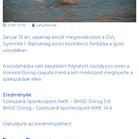
s
l
u
ü
b
l
,
2019.01.14.
ujhullamse
e
a
z
t
Január 13-án, vasárnap került megrendezésre a DVL
Ú
j
Gyermek I. Bajnokság soron következő fordulója a győri
-
uszodában.
H
u
l
A középházba való bejutásért folytatott osztályozó során a
l
Honvéd-Dorog csapata mind a két mérkőzést megnyerte a
á
szekszárdiak ellen.
m
S
E
Eredmények:
h
Szekszárdi Sportközpont NKft. – BHSE-Dorog 3-8
o
BHSE-Dorog – Szekszárdi Sportközpont NKft. 14-5
n
l
a
Gratulálunk az eredményekhez!
p
j
a