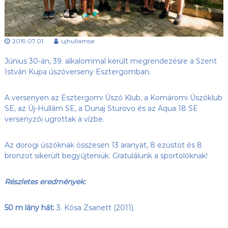
s
l
u
ü
b
l
,
2019.07.01.
ujhullamse
e
a
z
t
Június 30-án, 39. alkalommal került megrendezésre a Szent
Ú
j
István Kupa úszóverseny Esztergomban.
-
H
A versenyen az Esztergomi Úszó Klub, a Komáromi Úszóklub
u
l
SE, az Új-Hullám SE, a Dunaj Sturovo és az Aqua 18 SE
l
versenyzői ugrottak a vízbe.
á
m
S
Az dorogi úszóknak összesen 13 aranyat, 8 ezüstöt és 8
E
bronzot sikerült begyűjteniük. Gratulálunk a sportolóknak!
h
o
n
Részletes eredmények:
l
a
50 m lány hát:
3. Kósa Zsanett (2011).
p
j
a