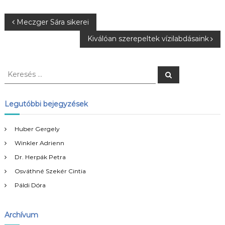
B
Meczger Sára sikerei
Kiválóan szerepeltek vízilabdásaink
e
j
K
K
e
e
r
e
r
e
s
e
Legutóbbi bejegyzések
é
g
s
s
é
Huber Gergely
y
s
Winkler Adrienn
:
z
Dr. Herpák Petra
Osváthné Szekér Cintia
é
Páldi Dóra
s
Archívum