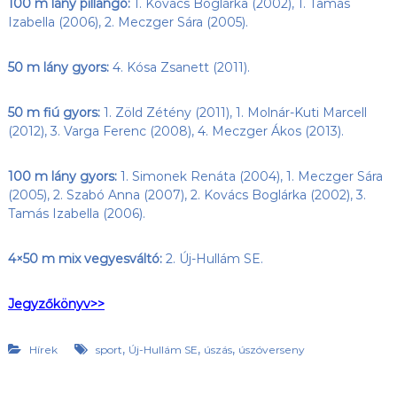
100 m lány pillangó:
1. Kovács Boglárka (2002), 1. Tamás
Izabella (2006), 2. Meczger Sára (2005).
50 m lány gyors:
4. Kósa Zsanett (2011).
50 m fiú gyors:
1. Zöld Zétény (2011), 1. Molnár-Kuti Marcell
(2012), 3. Varga Ferenc (2008), 4. Meczger Ákos (2013).
100 m lány gyors:
1. Simonek Renáta (2004), 1. Meczger Sára
(2005), 2. Szabó Anna (2007), 2. Kovács Boglárka (2002), 3.
Tamás Izabella (2006).
4×50 m mix vegyesváltó:
2. Új-Hullám SE.
Jegyzőkönyv>>
,
,
,
Hírek
sport
Új-Hullám SE
úszás
úszóverseny