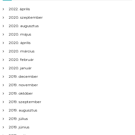
n
2022. április
a
2020. szeptember
v
2020. augusztus
2020. május
i
2020. április
2020. március
g
2020. február
á
2020. január
2019. december
c
2019. november
i
2019. október
2019. szeptember
ó
2019. augusztus
2019. július
2019. június