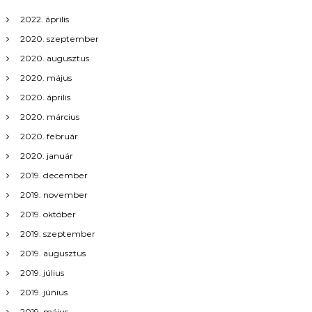
n
2022. április
2020. szeptember
a
2020. augusztus
2020. május
v
2020. április
i
2020. március
2020. február
g
2020. január
á
2019. december
2019. november
c
2019. október
2019. szeptember
i
2019. augusztus
ó
2019. július
2019. június
2019. május