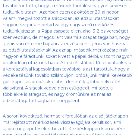
tovább rontotta, hogy a második fordulóra nagyon kevesen
tudtunk elutazni. Azonban ezen az október 20-ai napon
valami megváltozott a srácokban, az edzői utasításokat
nagyon szigorúan betartva egy nagyszerű mérkőzést
tudtunk játszani a Pápa csapata ellen, ahol 3-2-es vereséget
szenvedtünk, de megcsillant valami a csapat tagjaiban, hogy
igenis van értelme hajtani az edzéseken, igenis van haszna
az edzői utasításoknak! Az aznapi második mérkőzésre már
nagyon elfáradtunk, sokat kivett a pápai derbi, viszont nagyon
bizakodóan utaztunk haza. Az edzői stábbal fő feladatunknak
a korosztállyal kapcsolatban továbbra is azt tartottuk, hogy a
védekezésünk tovább szilárduljon, próbáljunk minél kevesebb
gólt kapni, és próbáljuk elöl is a lehető legtöbb helyzetet
kialakítani. A srácok kedve nem csüggedt, mi több, a
többiekre is átragadt, és nagy örömünkre ez már az
edzéslátogatottságban is megjelent.
A soron következő, harmadik fordulóban az első játéknapon
már lejátszott mérkőzések visszavágójára került sor, ami
újabb meglepetéseket hozott. Kezdésképpen kiemelném,
hogy közel teljes kerettel vágtunk neki az útnak, és ez a