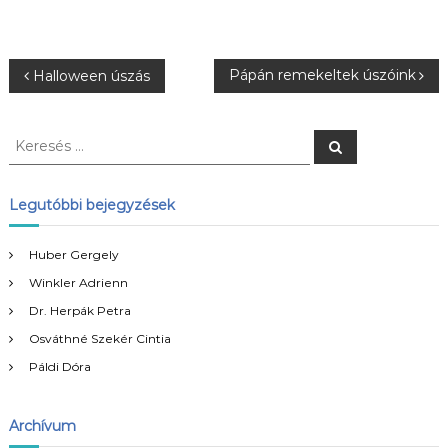
B
Pápán remekeltek úszóink
Halloween úszás
e
K
K
e
e
j
r
r
e
s
e
Legutóbbi bejegyzések
e
é
s
s
é
g
Huber Gergely
s
Winkler Adrienn
:
y
Dr. Herpák Petra
Osváthné Szekér Cintia
z
Páldi Dóra
é
Archívum
s