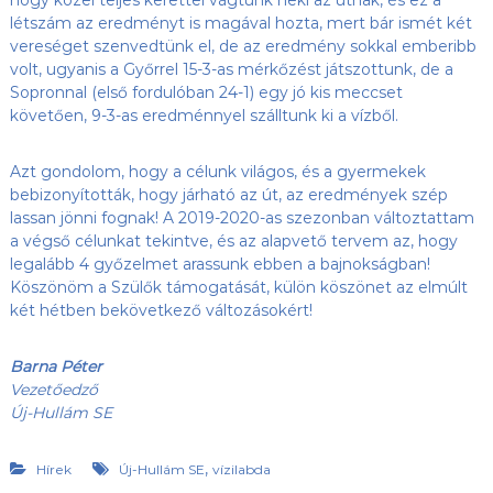
létszám az eredményt is magával hozta, mert bár ismét két
vereséget szenvedtünk el, de az eredmény sokkal emberibb
volt, ugyanis a Győrrel 15-3-as mérkőzést játszottunk, de a
Sopronnal (első fordulóban 24-1) egy jó kis meccset
követően, 9-3-as eredménnyel szálltunk ki a vízből.
Azt gondolom, hogy a célunk világos, és a gyermekek
bebizonyították, hogy járható az út, az eredmények szép
lassan jönni fognak! A 2019-2020-as szezonban változtattam
a végső célunkat tekintve, és az alapvető tervem az, hogy
legalább 4 győzelmet arassunk ebben a bajnokságban!
Köszönöm a Szülők támogatását, külön köszönet az elmúlt
két hétben bekövetkező változásokért!
Barna Péter
Vezetőedző
Új-Hullám SE
,
Hírek
Új-Hullám SE
vízilabda