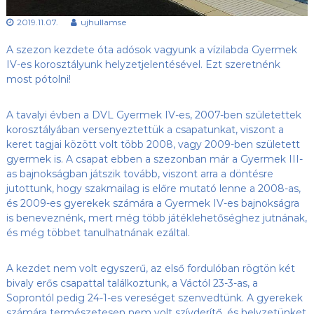
s
l
u
2019.11.07.
ujhullamse
ü
b
l
,
A szezon kezdete óta adósok vagyunk a vízilabda Gyermek
e
a
IV-es korosztályunk helyzetjelentésével.
Ezt szeretnénk
z
t
most pótolni!
Ú
j
-
A tavalyi évben a DVL Gyermek IV-es, 2007-ben születettek
H
korosztályában versenyeztettük a csapatunkat, viszont a
u
keret tagjai között volt több 2008, vagy 2009-ben született
l
gyermek is. A csapat ebben a szezonban már a Gyermek III-
l
as bajnokságban játszik tovább, viszont arra a döntésre
á
m
jutottunk, hogy szakmailag is előre mutató lenne a 2008-as,
S
és 2009-es gyerekek számára a Gyermek IV-es bajnokságra
E
is beneveznénk, mert még több játéklehetőséghez jutnának,
h
és még többet tanulhatnának ezáltal.
o
n
l
A kezdet nem volt egyszerű, az első fordulóban rögtön két
a
bivaly erős csapattal találkoztunk, a Váctól 23-3-as, a
p
Soprontól pedig 24-1-es vereséget szenvedtünk. A gyerekek
j
számára természetesen nem volt szívderítő, és helyzetünket
a