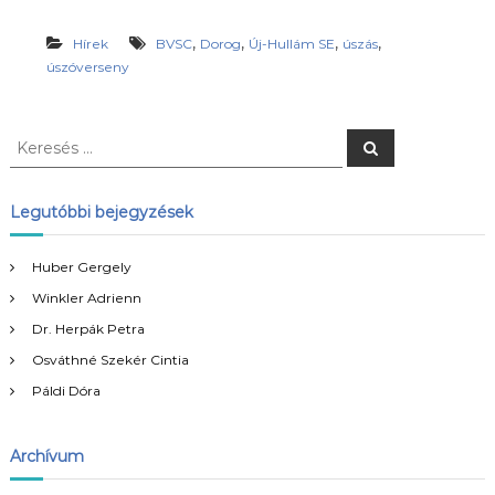
,
,
,
,
Hírek
BVSC
Dorog
Új-Hullám SE
úszás
úszóverseny
K
K
e
e
r
r
e
s
e
Legutóbbi bejegyzések
é
s
s
é
Huber Gergely
s
Winkler Adrienn
:
Dr. Herpák Petra
Osváthné Szekér Cintia
Páldi Dóra
Archívum