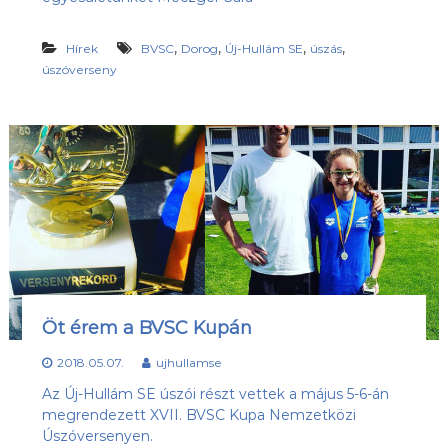
,
,
,
,
Hírek
BVSC
Dorog
Új-Hullám SE
úszás
úszóverseny
Öt érem a BVSC Kupán
2018.05.07.
ujhullamse
Az Új-Hullám SE úszói részt vettek a május 5-6-án
megrendezett XVII. BVSC Kupa Nemzetközi
Úszóversenyen.