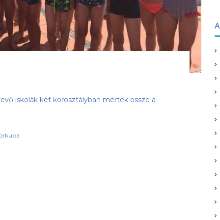
A
vevő iskolák két korosztályban mérték össze a
orkupa