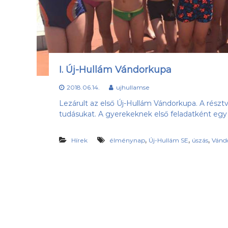
a
e
b
s
d
ü
a
l
k
e
l
t
u
I. Új-Hullám Vándorkupa
b
,
2018.06.14.
ujhullamse
a
Lezárult az első Új-Hullám Vándorkupa. A részt
z
tudásukat. A gyerekeknek első feladatként egy
Ú
j
-
,
,
,
Hírek
élménynap
Új-Hullám SE
úszás
Vánd
H
u
l
l
á
m
S
E