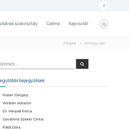
f
a
zilabda szakosztály
Galéria
Kapcsolat
c
e
b
Főoldal
élménynap
o
o
K
k
e
r
e
s
egutóbbi bejegyzések
é
s
Huber Gergely
Winkler Adrienn
Dr. Herpák Petra
Osváthné Szekér Cintia
Páldi Dóra