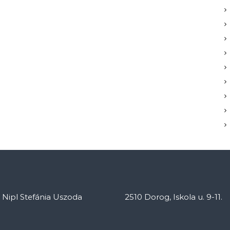
: Nipl Stefánia Uszoda
2510 Dorog, Iskola u. 9-11.