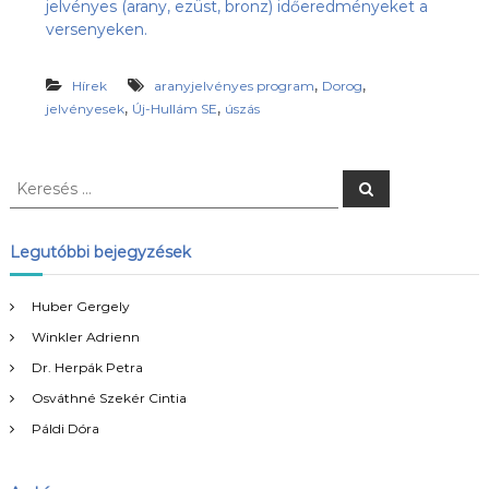
jelvényes (arany, ezüst, bronz) időeredményeket a
s
l
versenyeken.
u
ü
b
l
,
,
,
Hírek
aranyjelvényes program
Dorog
e
a
,
,
jelvényesek
Új-Hullám SE
úszás
z
t
Ú
j
-
K
K
H
e
e
u
r
r
e
l
s
e
l
Legutóbbi bejegyzések
é
á
s
s
m
é
Huber Gergely
S
s
E
Winkler Adrienn
:
h
o
Dr. Herpák Petra
n
Osváthné Szekér Cintia
l
a
Páldi Dóra
p
j
a