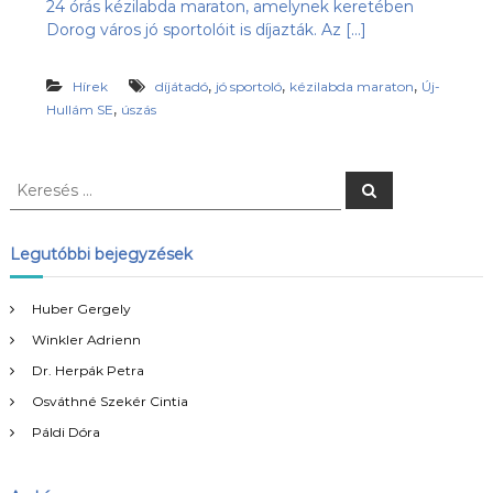
24 órás kézilabda maraton, amelynek keretében
s
l
Dorog város jó sportolóit is díjazták. Az […]
u
ü
b
l
,
,
,
,
Hírek
díjátadó
jó sportoló
kézilabda maraton
Új-
e
a
,
Hullám SE
úszás
z
t
Ú
j
-
K
K
H
e
e
u
r
r
e
l
s
e
l
Legutóbbi bejegyzések
é
á
s
s
m
é
Huber Gergely
S
s
E
Winkler Adrienn
:
h
o
Dr. Herpák Petra
n
Osváthné Szekér Cintia
l
a
Páldi Dóra
p
j
a