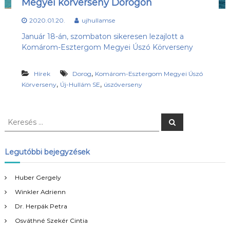
Megyei körverseny Dorogon
s
l
u
ü
2020.01.20.
ujhullamse
b
l
,
Január 18-án, szombaton sikeresen lezajlott a
e
a
Komárom-Esztergom Megyei Úszó Körverseny
z
t
Ú
j
,
Hírek
Dorog
Komárom-Esztergom Megyei Úszó
-
,
,
Körverseny
Új-Hullám SE
úszóverseny
H
u
l
K
l
K
á
e
e
r
m
r
e
S
s
e
Legutóbbi bejegyzések
é
E
s
s
h
é
o
Huber Gergely
s
n
l
Winkler Adrienn
:
a
Dr. Herpák Petra
p
j
Osváthné Szekér Cintia
a