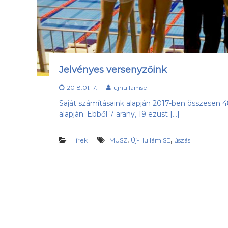
a
e
b
s
d
ü
a
l
k
e
l
t
u
Jelvényes versenyzőink
b
,
2018.01.17.
ujhullamse
a
Saját számításaink alapján 2017-ben összesen 48
z
alapján. Ebből 7 arany, 19 ezüst […]
Ú
j
-
,
,
Hírek
MUSZ
Új-Hullám SE
úszás
H
u
l
l
á
m
S
E