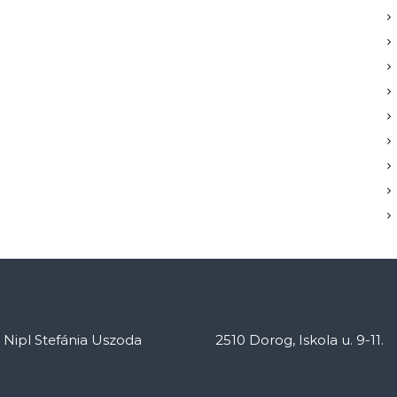
: Nipl Stefánia Uszoda
2510 Dorog, Iskola u. 9-11.