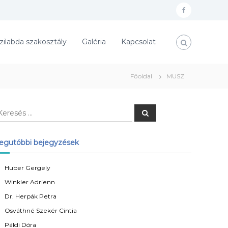
f
a
zilabda szakosztály
Galéria
Kapcsolat
c
e
b
Főoldal
MUSZ
o
o
K
k
e
r
e
s
egutóbbi bejegyzések
é
s
Huber Gergely
Winkler Adrienn
Dr. Herpák Petra
Osváthné Szekér Cintia
Páldi Dóra