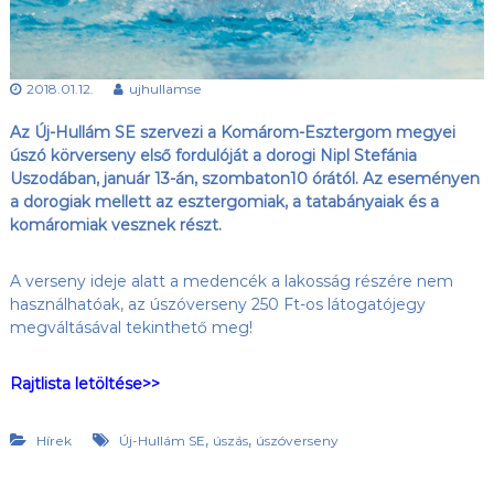
s
l
u
ü
b
l
,
2018.01.12.
ujhullamse
e
a
z
t
Az Új-Hullám SE szervezi a Komárom-Esztergom megyei
Ú
j
úszó körverseny első fordulóját a dorogi Nipl Stefánia
-
Uszodában, január 13-án, szombaton
10 órától. Az eseményen
H
a dorogiak mellett az esztergomiak, a tatabányaiak és a
u
komáromiak vesznek részt.
l
l
á
A verseny ideje alatt a medencék a lakosság részére nem
m
használhatóak, az úszóverseny 250 Ft-os látogatójegy
S
megváltásával tekinthető meg!
E
h
o
Rajtlista letöltése>>
n
l
a
,
,
Hírek
Új-Hullám SE
úszás
úszóverseny
p
j
a