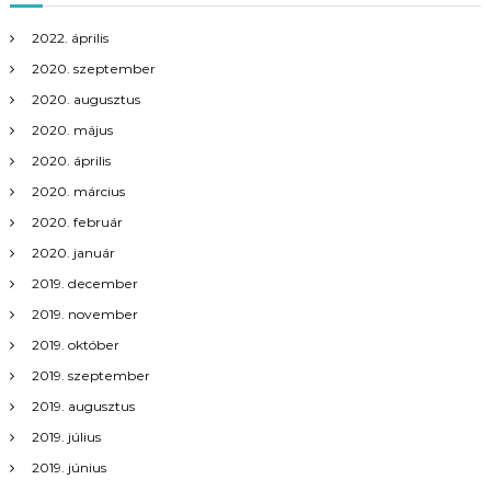
n
2022. április
a
2020. szeptember
v
2020. augusztus
2020. május
i
2020. április
2020. március
g
2020. február
á
2020. január
2019. december
c
2019. november
i
2019. október
2019. szeptember
ó
2019. augusztus
2019. július
2019. június