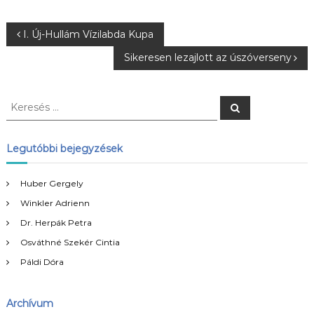
B
I. Új-Hullám Vízilabda Kupa
Sikeresen lezajlott az úszóverseny
e
j
K
K
e
e
r
e
r
e
s
e
Legutóbbi bejegyzések
é
g
s
s
é
Huber Gergely
y
s
Winkler Adrienn
:
z
Dr. Herpák Petra
Osváthné Szekér Cintia
é
Páldi Dóra
s
Archívum