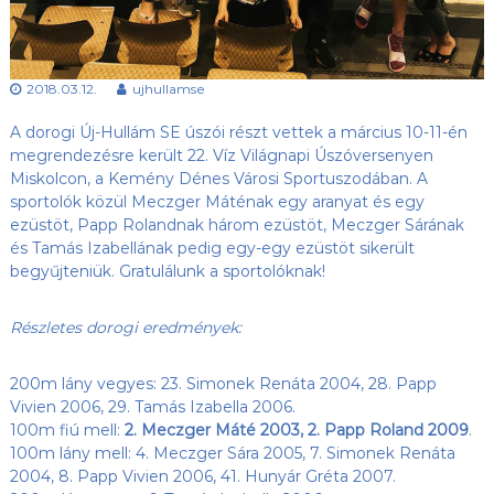
s
l
u
ü
b
l
,
2018.03.12.
ujhullamse
e
a
z
t
A dorogi Új-Hullám SE úszói részt vettek a március 10-11-én
Ú
j
megrendezésre került 22. Víz Világnapi Úszóversenyen
-
Miskolcon, a Kemény Dénes Városi Sportuszodában. A
H
sportolók közül Meczger Máténak egy aranyat és egy
u
ezüstöt, Papp Rolandnak három ezüstöt, Meczger Sárának
l
és Tamás Izabellának pedig egy-egy ezüstöt sikerült
l
begyűjteniük. Gratulálunk a sportolóknak!
á
m
S
Részletes dorogi eredmények:
E
h
o
200m lány vegyes: 23. Simonek Renáta 2004, 28. Papp
n
Vivien 2006, 29. Tamás Izabella 2006.
l
100m fiú mell:
2. Meczger Máté 2003, 2. Papp Roland 2009
.
a
p
100m lány mell: 4. Meczger Sára 2005, 7. Simonek Renáta
j
2004, 8. Papp Vivien 2006, 41. Hunyár Gréta 2007.
a