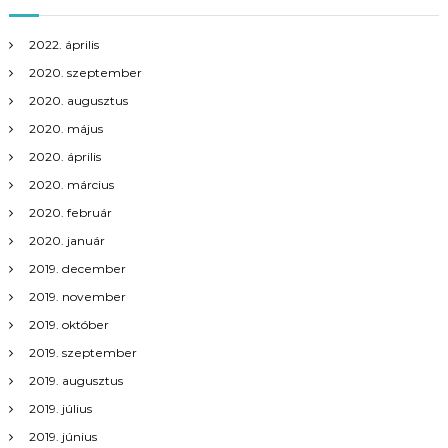
s
n
2022. április
2020. szeptember
a
2020. augusztus
2020. május
v
2020. április
i
2020. március
2020. február
g
2020. január
á
2019. december
2019. november
c
2019. október
2019. szeptember
i
2019. augusztus
ó
2019. július
2019. június