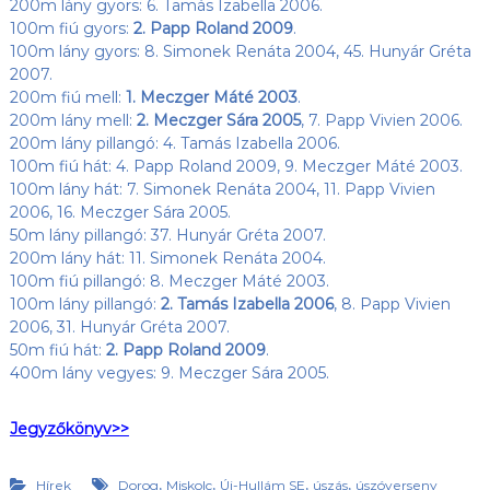
200m lány gyors: 6. Tamás Izabella 2006.
100m fiú gyors:
2. Papp Roland 2009
.
100m lány gyors: 8. Simonek Renáta 2004, 45. Hunyár Gréta
2007.
200m fiú mell:
1. Meczger Máté 2003
.
200m lány mell:
2. Meczger Sára 2005
, 7. Papp Vivien 2006.
200m lány pillangó: 4. Tamás Izabella 2006.
100m fiú hát: 4. Papp Roland 2009, 9. Meczger Máté 2003.
100m lány hát: 7. Simonek Renáta 2004, 11. Papp Vivien
2006, 16. Meczger Sára 2005.
50m lány pillangó: 37. Hunyár Gréta 2007.
200m lány hát: 11. Simonek Renáta 2004.
100m fiú pillangó: 8. Meczger Máté 2003.
100m lány pillangó:
2. Tamás Izabella 2006
, 8. Papp Vivien
2006, 31. Hunyár Gréta 2007.
50m fiú hát:
2. Papp Roland 2009
.
400m lány vegyes: 9. Meczger Sára 2005.
Jegyzőkönyv>>
,
,
,
,
Hírek
Dorog
Miskolc
Új-Hullám SE
úszás
úszóverseny