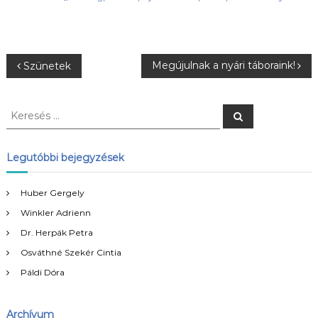
B
Megújulnak a nyári táboraink!
Szünetek
e
K
K
e
e
j
r
r
e
s
e
Legutóbbi bejegyzések
e
é
s
s
é
g
Huber Gergely
s
Winkler Adrienn
:
y
Dr. Herpák Petra
Osváthné Szekér Cintia
z
Páldi Dóra
é
Archívum