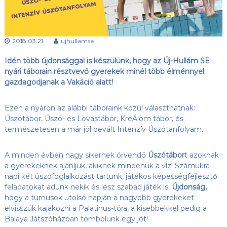
s
l
u
ü
b
l
,
2018.03.21.
ujhullamse
e
a
z
t
Idén több újdonsággal is készülünk, hogy az Új-Hullám SE
Ú
j
nyári táborain résztvevő gyerekek minél több élménnyel
-
gazdagodjanak a Vakáció
alatt!
H
u
l
Ezen a nyáron az alábbi táboraink közül választhatnak:
l
Úszótábor, Úszó- és Lovastábor, KreÁlom tábor, és
á
természetesen a már jól bevált Intenzív Úszótanfolyam.
m
S
E
A minden évben nagy sikernek örvendő
Úszótábor
t azoknak
h
a gyerekeknek ajánljuk, akiknek mindenük a víz! Számukra
o
napi két úszófoglalkozást tartunk, játékos képességfejlesztő
n
feladatokat adunk nekik és lesz szabad játék is.
Újdonság,
l
hogy a turnusok utolsó napján a nagyobb gyerekeket
a
p
elvisszük kajakozni a Palatinus-tóra, a kisebbekkel pedig a
j
Balaya Játszóházban tombolunk egy jót!
a