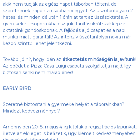
akik nem tudják az egész napot táborban tölteni, de
szeretnének naponta csobbanni egyet. Az úszótanfolyam 2
hetes, és minden délután 1 órán át tart az úszásoktatás. A
gyerekeket csoportokba osztjuk, tanításukról szakképzett
oktatóink gondoskodnak. A fejlődés a jó csapat és a napi
munka miatt garantált! Az intenzív úszótanfolyamokra már
kezdő szinttől lehet jelentkezni.
További jó hír, hogy idén az
étkeztetés minőségén is javítunk
!
Az ebédet a Pizza Casa Luigi csapata szolgáltatja majd, így
biztosan senki nem marad éhes!
EARLY BIRD
Szeretné biztosítani a gyermeke helyét a táborainkban?
Mindezt kedvezménnyel?
Amennyiben 2018. május 4-ig kitöltik a regisztrációs lapunkat,
illetve az előleget is befizetik, úgy kiemelt kedvezményeben
részesülnek táboronként!