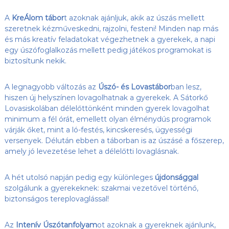
A
KreÁlom tábor
t azoknak ajánljuk, akik az úszás mellett
szeretnek kézműveskedni, rajzolni, festeni! Minden nap más
és más kreatív feladatokat végezhetnek a gyerekek, a napi
egy úszófoglalkozás mellett pedig játékos programokat is
biztosítunk nekik.
A legnagyobb változás az
Úszó- és Lovastábor
ban lesz,
hiszen új helyszínen lovagolhatnak a gyerekek. A Sátorkő
Lovasiskolában délelőttönként minden gyerek lovagolhat
minimum a fél órát, emellett olyan élménydús programok
várják őket, mint a ló-festés, kincskeresés, ügyességi
versenyek. Délután ebben a táborban is az úszásé a főszerep,
amely jó levezetése lehet a délelőtti lovaglásnak.
A hét utolsó napján pedig egy különleges
újdonsággal
szolgálunk a gyerekeknek: szakmai vezetővel történő,
biztonságos tereplovaglással!
Az
Intenív Úszótanfolyam
ot azoknak a gyereknek ajánlunk,