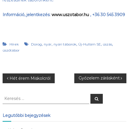
Információ, jelentkezés:
www.uszotabor.hu
, +36 30 545 3909
,
,
,
,
,
Hírek
Dorog
nyár
nyári táborok
Új-Hullám SE
úszás
úszótábor
B
Győzelem zárásként
Hét érem Miskolcról
e
K
K
e
e
j
r
r
e
s
e
Legutóbbi bejegyzések
e
é
s
s
é