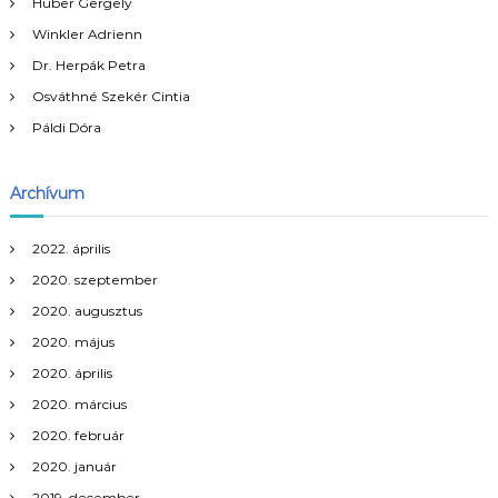
g
Huber Gergely
s
Winkler Adrienn
:
y
Dr. Herpák Petra
Osváthné Szekér Cintia
z
Páldi Dóra
é
Archívum
s
n
2022. április
2020. szeptember
a
2020. augusztus
2020. május
v
2020. április
i
2020. március
2020. február
g
2020. január
2019. december