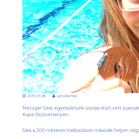
a
e
b
s
d
ü
a
l
k
e
l
t
u
b
,
a
z
Ú
j
-
H
2019.01.28.
ujhullamse
u
l
Meczger Sára, egyesületünk úszója részt vett a jan
l
Kupa Úszóversenyen.
á
m
Sára a 200 méteres mellúszáson második helyen végzet
S
E