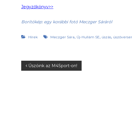
h
Jegyzőkönyv>>
o
n
Borítókép: egy korábbi fotó Meczger Sáráról
l
a
p
,
,
,
Hírek
Meczger Sára
Új-Hullám SE
úszás
úszóverse
j
a
B
Úszóink az M4Sport-on!
e
j
e
g