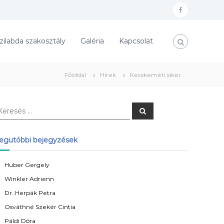
f
a
zilabda szakosztály
Galéria
Kapcsolat
c
e
b
Főoldal
Hírek
Kecskeméti siker
o
o
K
k
e
r
e
s
egutóbbi bejegyzések
é
s
Huber Gergely
Winkler Adrienn
Dr. Herpák Petra
Osváthné Szekér Cintia
Páldi Dóra