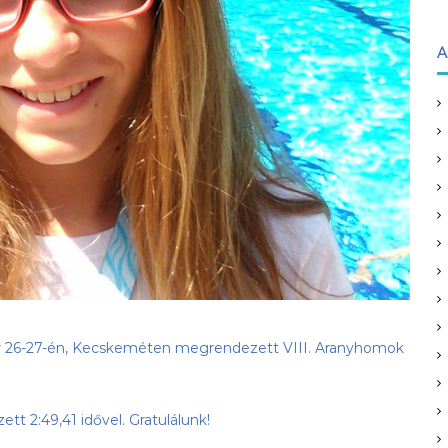
A
uár 26-27-én, Kecskeméten megrendezett VIII. Aranyhomok
t 2:49,41 idővel. Gratulálunk!