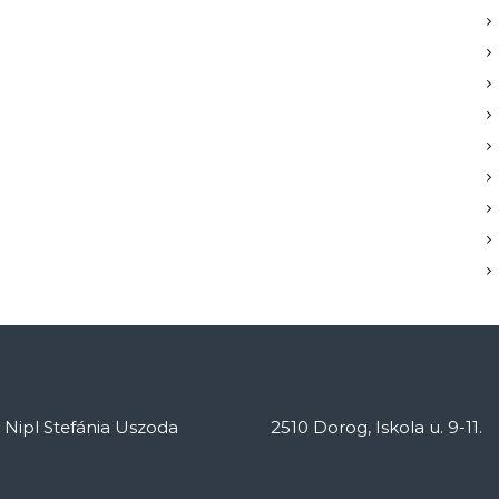
: Nipl Stefánia Uszoda
2510 Dorog, Iskola u. 9-11.