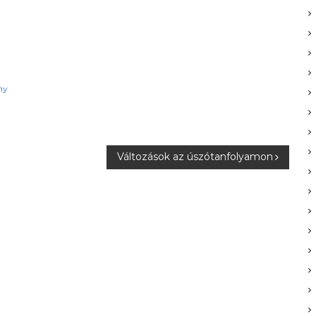
ny
Változások az úszótanfolyamon