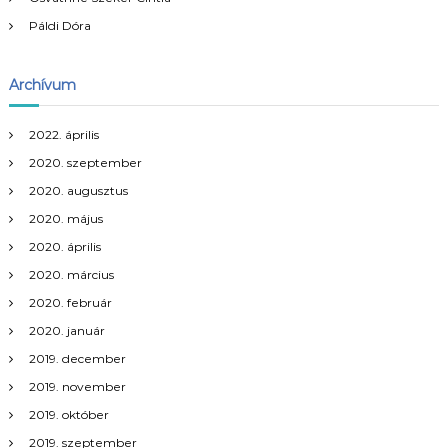
é
Páldi Dóra
s
Archívum
n
2022. április
a
2020. szeptember
v
2020. augusztus
2020. május
i
2020. április
2020. március
g
2020. február
á
2020. január
2019. december
c
2019. november
i
2019. október
2019. szeptember