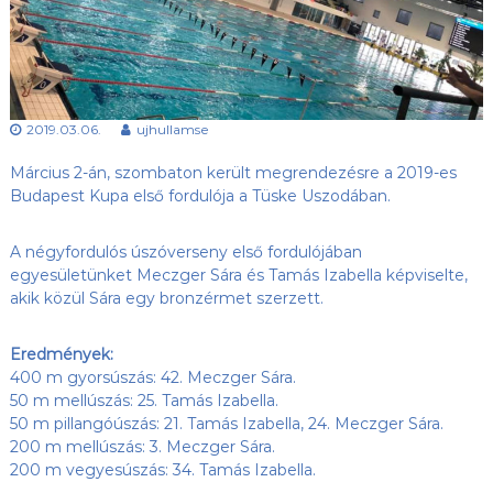
s
l
u
ü
b
l
,
e
a
z
t
2019.03.06.
ujhullamse
Ú
j
Március 2-án, szombaton került megrendezésre a 2019-es
-
H
Budapest Kupa első fordulója a Tüske Uszodában.
u
l
A négyfordulós úszóverseny első fordulójában
l
á
egyesületünket Meczger Sára és Tamás Izabella képviselte,
m
akik közül Sára egy bronzérmet szerzett.
S
E
h
Eredmények:
o
400 m gyorsúszás: 42. Meczger Sára.
n
50 m mellúszás: 25. Tamás Izabella.
l
50 m pillangóúszás: 21. Tamás Izabella, 24. Meczger Sára.
a
200 m mellúszás: 3. Meczger Sára.
p
200 m vegyesúszás: 34. Tamás Izabella.
j
a