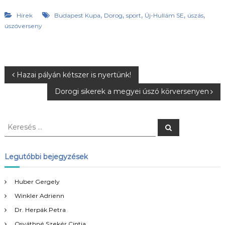
,
,
,
,
,
Hírek
Budapest Kupa
Dorog
sport
Új-Hullám SE
úszás
úszóverseny
B
Hazai pályán kétszer is nyertünk!
Dorogi sikerek a megyei úszó körversenyen
e
j
K
K
e
e
r
e
r
e
s
e
Legutóbbi bejegyzések
é
g
s
s
é
Huber Gergely
y
s
Winkler Adrienn
:
z
Dr. Herpák Petra
Osváthné Szekér Cintia