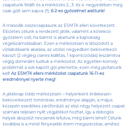
csapatunk felállt és a mérkőzés 2., 3. és 4. negyedében még
csak gólt sem kapva (!!),
6-2-es győzelmet arattunk!
A második összecsapásunk az ESMTK ellen következett.
Előzetes célunk a rendezett játék, valamint a kötelező
győzelem volt, ha bármit is akartunk a bajnokság
végelszámolásában. Ezen a mérkőzésen is látszódott a
vízilabdásaink akarása, az utolsó negyedben bekövetkező
káoszt (2 végleg cserés kiállítás, 1 kipontozódás) leszámítva
végig dominálni tudtuk a mérkőzést. Az egyetlen komoly
problémát a sok kapott gól jelentette, ezen még javítanunk
kell!
Az ESMTK elleni mérkőzést csapatunk 16-11-es
eredménnyel nyerte meg!
A játéknap többi mérkőzésén – helyenként érdekesen-
bekövetkezett történései, eredményei alapján, a május
közepén esedékes záróforduló az első négy helyezett csapat
számára teljesen nyílt végjátékot hozhat, így a dobogós
helyek abszolút nincsenek lefutva, még bármi lehet! Célunk
továbbra is a minél fényesebb érem megszerzése, amihez