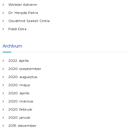
y
Winkler Adrienn
:
z
Dr. Herpák Petra
Osváthné Szekér Cintia
é
Páldi Dóra
s
Archívum
n
2022. április
a
2020. szeptember
v
2020. augusztus
2020. május
i
2020. április
2020. március
g
2020. február
á
2020. január
2019. december