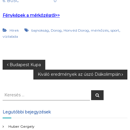
6. BUSC 0
Fényképek a mérkőzésről>>
,
,
,
,
,
Hírek
bajnokság
Dorog
Honvéd Dorog
mérkőzés
sport
vízilabda
B
Budapest Kupa
Kiváló eredmények az úszó Diákolimpián
e
j
K
K
e
e
r
e
r
e
s
e
Legutóbbi bejegyzések
é
g
s
s
é
Huber Gergely
s