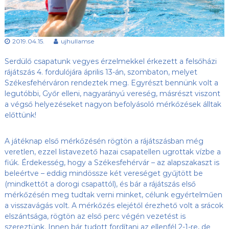
s
l
u
ü
b
l
,
2019.04.15.
ujhullamse
e
a
z
t
Serdülő csapatunk vegyes érzelmekkel érkezett a felsőházi
Ú
j
rájátszás 4. fordulójára április 13-án, szombaton, melyet
-
Székesfehérváron rendeztek meg.
Egyrészt bennünk volt a
H
legutóbbi, Győr elleni, nagyarányú vereség, másrészt viszont
u
a végső helyezéseket nagyon befolyásoló mérkőzések álltak
l
előttünk!
l
á
m
A játéknap első mérkőzésén rögtön a rájátszásban még
S
veretlen, ezzel listavezető hazai csapatellen ugrottak vízbe a
E
fiúk. Érdekesség, hogy a Székesfehérvár – az alapszakaszt is
h
o
beleértve – eddig mindössze két vereséget gyűjtött be
n
(mindkettőt a dorogi csapattól), és bár a rájátszás első
l
mérkőzésén meg tudtak verni minket, célunk egyértelműen
a
a visszavágás volt. A mérkőzés elejétől érezhető volt a srácok
p
elszántsága, rögtön az első perc végén vezetést is
j
szereztünk. Innen bár tudott fordítani az ellenfél 2-1-re, de
a