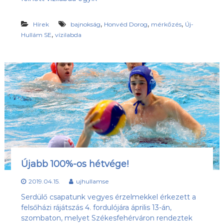
,
,
,
Hírek
bajnokság
Honvéd Dorog
mérkőzés
Új-
,
Hullám SE
vízilabda
Újabb 100%-os hétvége!
2019.04.15.
ujhullamse
Serdülő csapatunk vegyes érzelmekkel érkezett a
felsőházi rájátszás 4. fordulójára április 13-án,
szombaton, melyet Székesfehérváron rendeztek