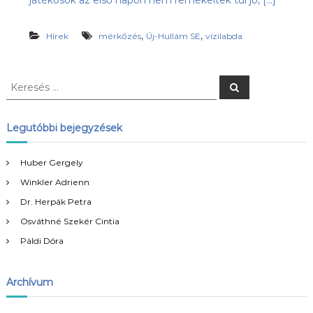
játékosok az első napon nem remekeltek túl jó, […]
,
,
Hírek
mérkőzés
Új-Hullám SE
vízilabda
K
K
e
e
r
r
e
s
e
Legutóbbi bejegyzések
é
s
s
é
Huber Gergely
s
Winkler Adrienn
:
Dr. Herpák Petra
Osváthné Szekér Cintia
Páldi Dóra
Archívum