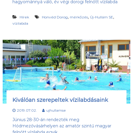
hagyománnyá váló, év végi dorogi felnőtt vízilabda
s
l
u
ü
b
,
,
,
Hírek
Honvéd Dorog
mérkőzés
Új-Hullám SE
l
,
vízilabda
e
a
z
t
Ú
j
-
H
u
l
l
á
m
S
E
h
Kiválóan szerepeltek vízilabdásaink
o
n
2019.07.02.
ujhullamse
l
a
Június 28-30-án rendezték meg
p
Hódmezővásárhelyen az amatőr szintű magyar
j
felnőtt vízilabda egyik
a