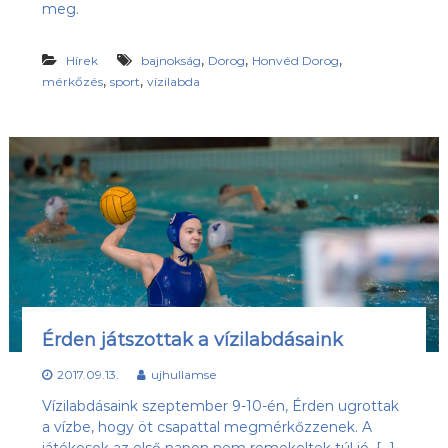
meg.
,
,
,
Hírek
bajnokság
Dorog
Honvéd Dorog
,
,
mérkőzés
sport
vízilabda
Érden játszottak a vízilabdásaink
2017.09.13.
ujhullamse
Vízilabdásaink szeptember 9-10-én, Érden ugrottak
a vízbe, hogy öt csapattal megmérkőzzenek. A