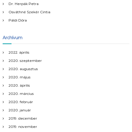
y
Dr. Herpák Petra
Osváthné Szekér Cintia
z
Páldi Dóra
é
Archívum
s
n
2022. április
2020. szeptember
a
2020. augusztus
2020. május
v
2020. április
i
2020. március
2020. február
g
2020. január
á
2019. december
2019. november