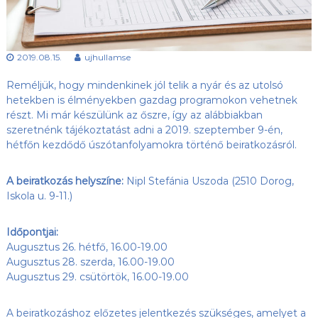
s
l
u
ü
b
l
,
2019.08.15.
ujhullamse
e
a
z
t
Reméljük, hogy mindenkinek jól telik a nyár és az utolsó
Ú
j
hetekben is élményekben gazdag
programokon vehetnek
-
részt.
Mi már készülünk az őszre, így az alábbiakban
H
szeretnénk tájékoztatást adni a 2019. szeptember 9-én,
u
hétfőn kezdődő úszótanfolyamokra történő beiratkozásról.
l
l
á
A beiratkozás helyszíne:
Nipl Stefánia Uszoda (2510 Dorog,
m
Iskola u. 9-11.)
S
E
h
Időpontjai:
o
Augusztus 26. hétfő, 16.00-19.00
n
Augusztus 28. szerda, 16.00-19.00
l
Augusztus 29. csütörtök, 16.00-19.00
a
p
j
A beiratkozáshoz előzetes jelentkezés szükséges, amelyet a
a