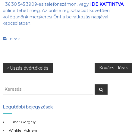
+36 30 545 3909-es telefonszámon, vagy
IDE KATTINTVA
online tehet meg. Az online regisztrációt követően
kolléganőnk megkeresi Önt a beiratkozás napjával
kapcsolatban.
Hírek
B
Kovács Flóra
Úszás évértékelés
e
K
K
e
e
j
r
r
e
s
e
Legutóbbi bejegyzések
e
é
s
s
é
g
Huber Gergely
s
Winkler Adrienn
: