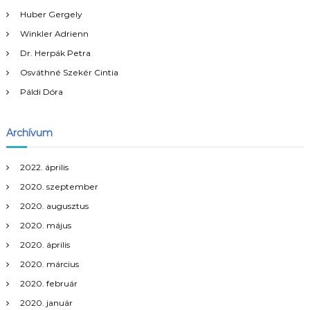
é
g
Huber Gergely
s
Winkler Adrienn
:
y
Dr. Herpák Petra
Osváthné Szekér Cintia
z
Páldi Dóra
é
Archívum
s
n
2022. április
2020. szeptember
a
2020. augusztus
2020. május
v
2020. április
i
2020. március
2020. február
g
2020. január