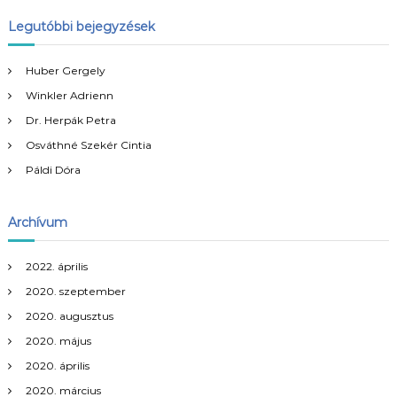
r
e
s
e
Legutóbbi bejegyzések
e
é
s
s
é
g
Huber Gergely
s
Winkler Adrienn
:
y
Dr. Herpák Petra
Osváthné Szekér Cintia
z
Páldi Dóra
é
Archívum
s
n
2022. április
2020. szeptember
a
2020. augusztus
2020. május
v
2020. április
i
2020. március