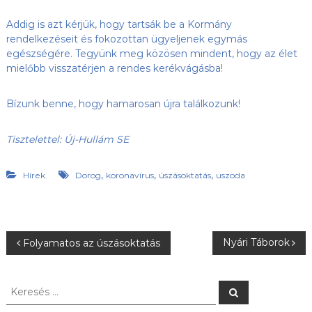
Addig is azt kérjük, hogy tartsák be a Kormány
rendelkezéseit és fokozottan ügyeljenek egymás
egészségére. Tegyünk meg közösen mindent, hogy az élet
mielőbb visszatérjen a rendes kerékvágásba!
Bízunk benne, hogy hamarosan újra találkozunk!
Tisztelettel: Új-Hullám SE
,
,
,
Hírek
Dorog
koronavírus
úszásoktatás
uszoda
B
Nyári Táborok
Folyamatos az úszásoktatás
e
K
K
e
e
j
r