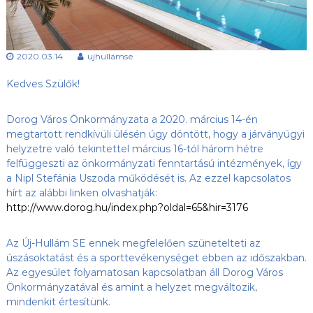
s
l
u
ü
b
l
,
2020.03.14.
ujhullamse
e
a
z
t
Kedves Szülők!
Ú
j
-
Dorog Város Önkormányzata a 2020. március 14-én
H
megtartott rendkívüli ülésén
úgy döntött, hogy a járványügyi
u
l
helyzetre való tekintettel március 16-tól három hétre
l
felfüggeszti az önkormányzati fenntartású intézmények, így
á
a Nipl Stefánia Uszoda működését is. Az ezzel kapcsolatos
m
hírt az alábbi linken olvashatják:
S
http://www.dorog.hu/index.php?oldal=65&hir=3176
E
h
o
Az Új-Hullám SE ennek megfelelően szünetelteti az
n
úszásoktatást és a sporttevékenységet ebben az időszakban.
l
Az egyesület folyamatosan kapcsolatban áll Dorog Város
a
p
Önkormányzatával és amint a helyzet megváltozik,
j
mindenkit értesítünk.
a