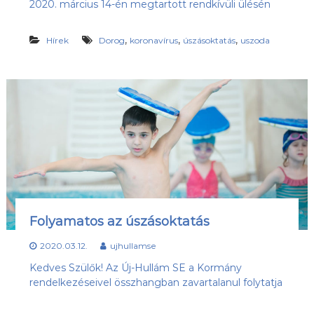
2020. március 14-én megtartott rendkívüli ülésén
s
l
u
ü
b
,
,
,
Hírek
Dorog
koronavírus
úszásoktatás
uszoda
l
,
e
a
z
t
Ú
j
-
H
u
l
l
á
m
S
E
Folyamatos az úszásoktatás
h
o
2020.03.12.
ujhullamse
n
l
Kedves Szülők! Az Új-Hullám SE a Kormány
a
rendelkezéseivel összhangban zavartalanul folytatja
p
j
a