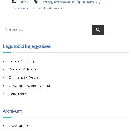
,
,
,
Hírek
Dorog
koronavírus
Új-Hullám SE
,
úszásoktatás
úszótanfolyam
K
K
e
e
r
r
e
s
e
Legutóbbi bejegyzések
é
s
s
é
Huber Gergely
s
Winkler Adrienn
:
Dr. Herpák Petra
Osváthné Szekér Cintia
Páldi Dóra
Archívum
2022. április