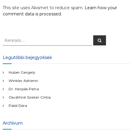
g
This site uses Akismet to reduce spam.
Learn how your
comment data is processed.
y
z
K
K
é
e
e
r
r
e
s
s
e
Legutóbbi bejegyzések
é
s
s
é
n
Huber Gergely
s
Winkler Adrienn
:
a
Dr. Herpák Petra
v
Osváthné Szekér Cintia
Páldi Dóra
i
g
Archívum