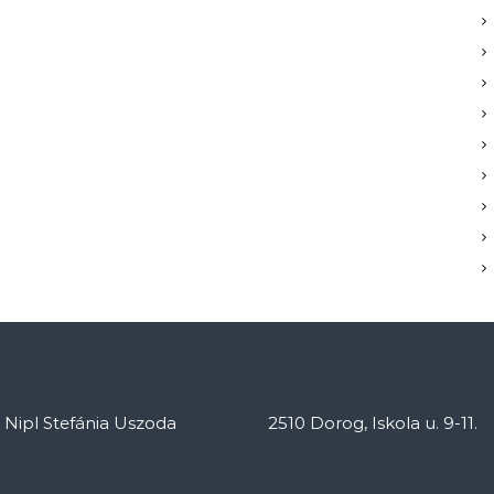
: Nipl Stefánia Uszoda
2510 Dorog, Iskola u. 9-11.