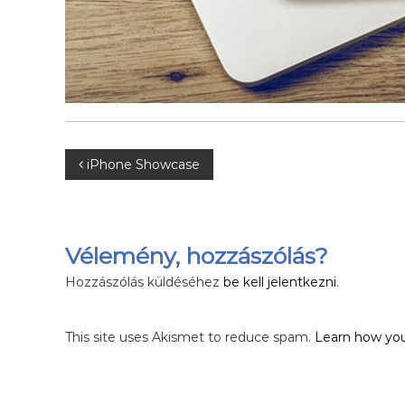
h
o
n
l
a
p
j
a
B
iPhone Showcase
e
j
Vélemény, hozzászólás?
e
Hozzászólás küldéséhez
be kell jelentkezni
.
g
This site uses Akismet to reduce spam.
Learn how you
y