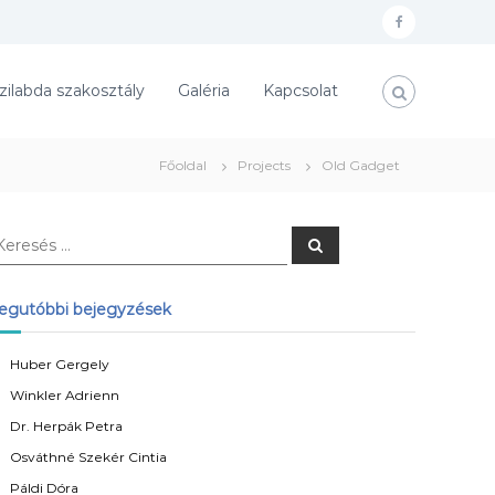
f
a
zilabda szakosztály
Galéria
Kapcsolat
c
e
b
Főoldal
Projects
Old Gadget
o
o
K
k
e
r
e
s
egutóbbi bejegyzések
é
s
Huber Gergely
Winkler Adrienn
Dr. Herpák Petra
Osváthné Szekér Cintia
Páldi Dóra