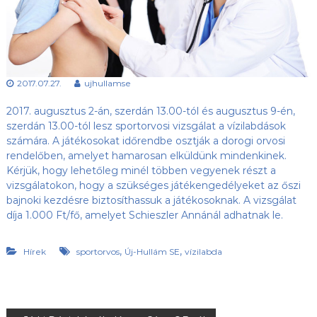
s
l
u
ü
b
l
,
e
a
z
t
2017.07.27.
ujhullamse
Ú
j
2017. augusztus 2-án, szerdán 13.00-tól és augusztus 9-én,
-
H
szerdán 13.00-tól lesz sportorvosi vizsgálat a vízilabdások
u
számára. A játékosokat időrendbe osztják a dorogi orvosi
l
rendelőben, amelyet hamarosan elküldünk mindenkinek.
l
Kérjük, hogy lehetőleg minél többen vegyenek részt a
á
vizsgálatokon, hogy a szükséges játékengedélyeket az őszi
m
bajnoki kezdésre biztosíthassuk a játékosoknak. A vizsgálat
S
E
díja 1.000 Ft/fő, amelyet Schieszler Annánál adhatnak le.
h
o
,
,
n
Hírek
sportorvos
Új-Hullám SE
vízilabda
l
a
p
j
a