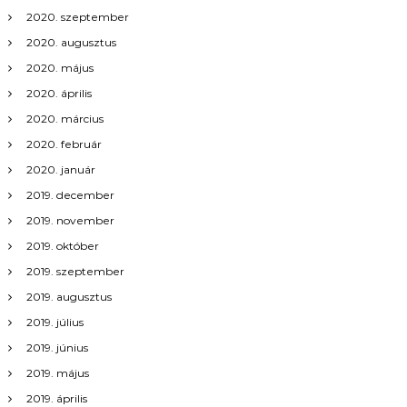
a
2020. szeptember
v
2020. augusztus
2020. május
i
2020. április
2020. március
g
2020. február
á
2020. január
2019. december
c
2019. november
i
2019. október
2019. szeptember
ó
2019. augusztus
2019. július
2019. június
2019. május
2019. április