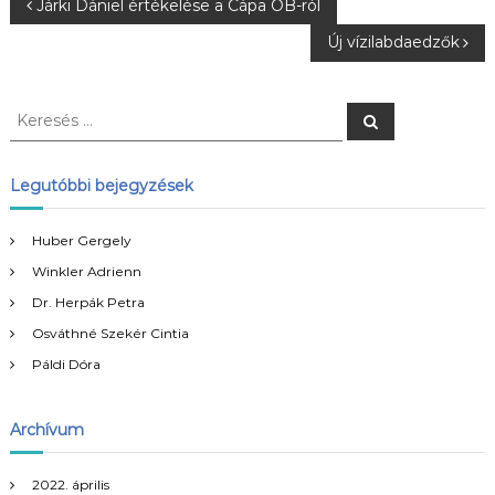
B
Járki Dániel értékelése a Cápa OB-ról
Új vízilabdaedzők
e
j
K
K
e
e
r
e
r
e
s
e
Legutóbbi bejegyzések
é
g
s
s
é
Huber Gergely
y
s
Winkler Adrienn
:
z
Dr. Herpák Petra
Osváthné Szekér Cintia
é
Páldi Dóra
s
Archívum
n
2022. április