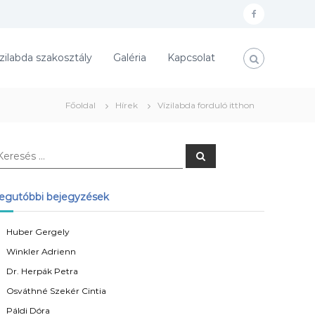
f
a
zilabda szakosztály
Galéria
Kapcsolat
c
e
b
Főoldal
Hírek
Vízilabda forduló itthon
o
o
K
k
e
r
e
s
egutóbbi bejegyzések
é
s
Huber Gergely
Winkler Adrienn
Dr. Herpák Petra
Osváthné Szekér Cintia
Páldi Dóra