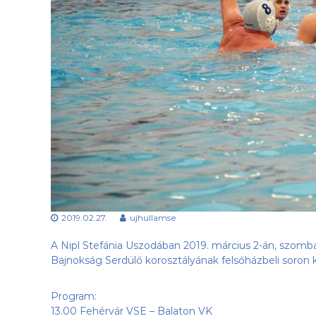
a
e
b
s
d
ü
a
l
k
e
l
t
u
b
,
a
z
Ú
j
-
H
2019.02.27.
ujhullamse
u
l
A Nipl Stefánia Uszodában 2019. március 2-án, szomba
l
Bajnokság Serdülő korosztályának
felsőházbeli soron 
á
m
Program:
S
13.00 Fehérvár VSE – Balaton VK
E