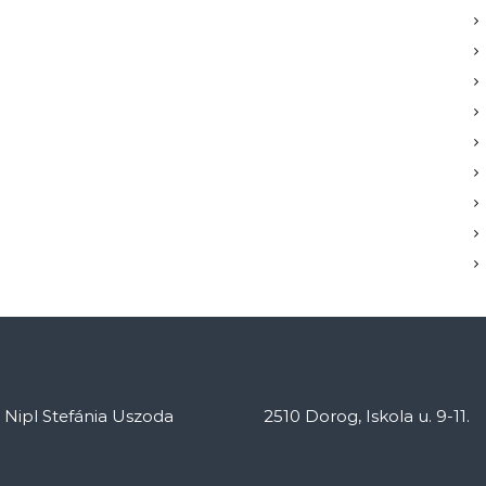
: Nipl Stefánia Uszoda
2510 Dorog, Iskola u. 9-11.