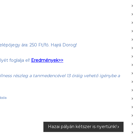
épőjegy ára: 250 Ft/fő. Hajrá Dorog!
yét foglalja el!
Eredmények>>
lness részleg a tanmedencével 13 óráig vehető igénybe a
abda
Hazai pályán kétszer is nyertünk!