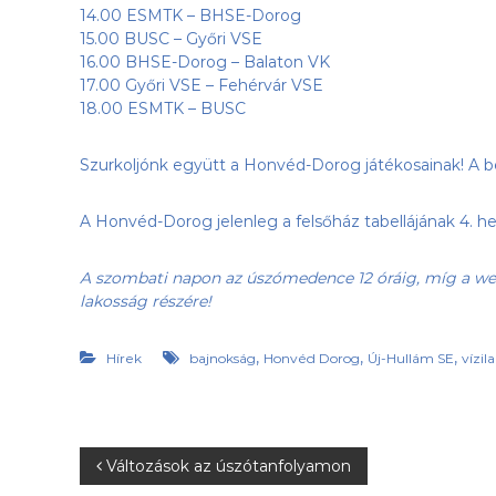
14.00 ESMTK – BHSE-Dorog
h
15.00 BUSC – Győri VSE
o
16.00 BHSE-Dorog – Balaton VK
n
17.00 Győri VSE – Fehérvár VSE
l
18.00 ESMTK – BUSC
a
p
j
Szurkoljónk együtt a Honvéd-Dorog játékosainak! A bel
a
A Honvéd-Dorog jelenleg a felsőház tabellájának 4. hel
A szombati napon az úszómedence 12 óráig, míg a wel
lakosság részére!
,
,
,
Hírek
bajnokság
Honvéd Dorog
Új-Hullám SE
vízil
B
Változások az úszótanfolyamon