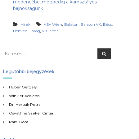
medencébe, mégpedig a korosztályos
s
l
bajnokságunk
u
ü
b
l
,
,
,
,
,
Hírek
ASV Wien
Balaton
Balaton VK
Bécs
e
a
,
Honvéd Dorog
vízilabda
z
t
Ú
j
-
K
K
H
e
e
u
r
r
e
l
s
e
l
Legutóbbi bejegyzések
é
á
s
s
m
é
Huber Gergely
S
s
E
Winkler Adrienn
:
h
o
Dr. Herpák Petra
n
Osváthné Szekér Cintia
l
a
Páldi Dóra
p
j
a