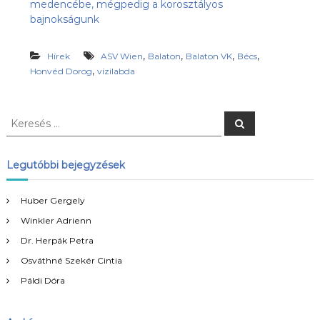
medencébe, mégpedig a korosztályos
s
l
bajnokságunk
u
ü
b
l
,
,
,
,
,
Hírek
ASV Wien
Balaton
Balaton VK
Bécs
e
a
,
Honvéd Dorog
vízilabda
z
t
Ú
j
-
K
K
H
e
e
u
r
r
e
l
s
e
l
Legutóbbi bejegyzések
é
á
s
s
m
é
Huber Gergely
S
s
E
Winkler Adrienn
:
h
o
Dr. Herpák Petra
n
Osváthné Szekér Cintia
l
a
Páldi Dóra
p
j
a